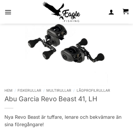
Skip
to
content
HEM
/
FISKERULLAR
/
MULTIRULLAR
/
LÅGPROFILRULLAR
Abu Garcia Revo Beast 41, LH
Nya Revo Beast är tuffare, lenare och bekvämare än
sina föregångare!