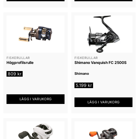
FISKERULLAR
FISKERULLAR
Högprofilsrulle
Shimano Vanquish FC 2500S
809
kr
Shimano
5.199
kr
LÄGG I VARUKORG
LÄGG I VARUKORG