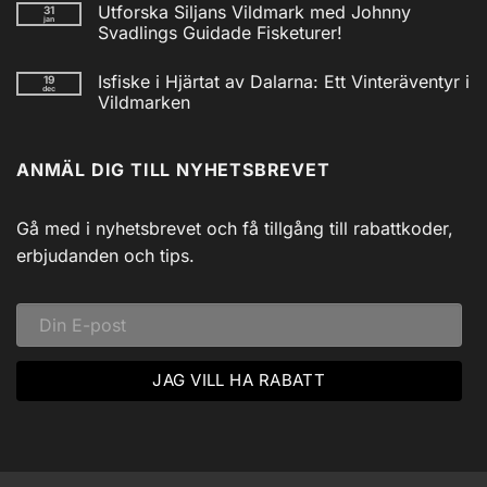
Utforska Siljans Vildmark med Johnny
31
till
jan
Nödradio
Svadlings Guidade Fisketurer!
Vev
/
Inga
Solcell
kommentarer
Isfiske i Hjärtat av Dalarna: Ett Vinteräventyr i
19
till
AM/FM
dec
Utforska
Powerbank
Vildmarken
Siljans
inkl
Vildmark
Inga
USB
med
kommentarer
till
Johnny
ANMÄL DIG TILL NYHETSBREVET
Isfiske
Svadlings
i
Guidade
Hjärtat
Fisketurer!
av
Dalarna:
Gå med i nyhetsbrevet och få tillgång till rabattkoder,
Ett
Vinteräventyr
erbjudanden och tips.
i
Vildmarken