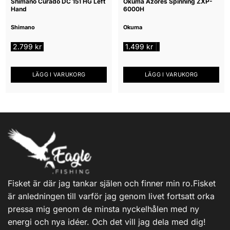
Shimano Curado DC 151 HG Left
Okuma Azores Spinning ZXP-
Hand
6000H
Shimano
Okuma
2.799
kr
1.499
kr
|
LÄGG I VARUKORG
LÄGG I VARUKORG
Fisket är där jag tankar själen och finner min ro.Fisket
är anledningen till varför jag genom livet fortsatt orka
pressa mig genom de minsta nyckelhålen med ny
energi och nya idéer. Och det vill jag dela med dig!