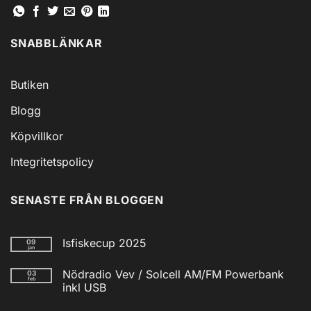
SNABBLÄNKAR
Butiken
Blogg
Köpvillkor
Integritetspolicy
SENASTE FRÅN BLOGGEN
Isfiskecup 2025
09
jan
Inga
kommentarer
Nödradio Vev / Solcell AM/FM Powerbank
03
till
feb
Isfiskecup
inkl USB
2025
Inga
kommentarer