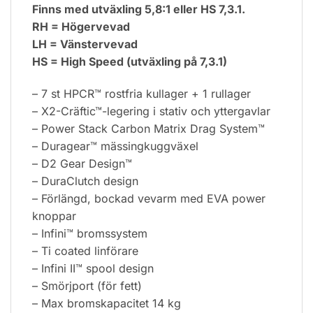
Finns med utväxling 5,8:1 eller HS 7,3.1.
RH = Högervevad
LH = Vänstervevad
HS = High Speed (utväxling på 7,3.1)
– 7 st HPCR™ rostfria kullager + 1 rullager
– X2-Cräftic™-legering i stativ och yttergavlar
– Power Stack Carbon Matrix Drag System™
– Duragear™ mässingkuggväxel
– D2 Gear Design™
– DuraClutch design
– Förlängd, bockad vevarm med EVA power
knoppar
– Infini™ bromssystem
– Ti coated linförare
– Infini II™ spool design
– Smörjport (för fett)
– Max bromskapacitet 14 kg