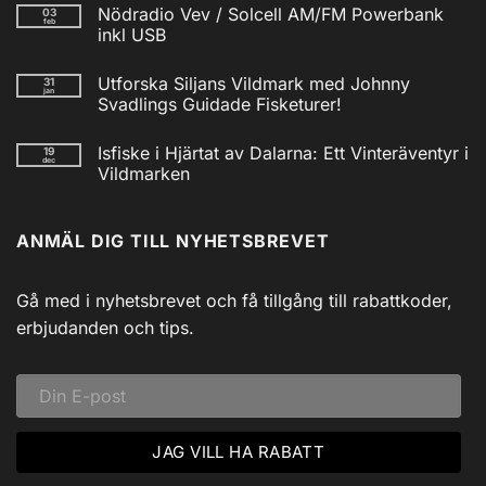
kommentarer
Nödradio Vev / Solcell AM/FM Powerbank
03
till
feb
Isfiskecup
inkl USB
2025
Inga
kommentarer
Utforska Siljans Vildmark med Johnny
31
till
jan
Nödradio
Svadlings Guidade Fisketurer!
Vev
/
Inga
Solcell
kommentarer
Isfiske i Hjärtat av Dalarna: Ett Vinteräventyr i
19
till
AM/FM
dec
Utforska
Powerbank
Vildmarken
Siljans
inkl
Vildmark
Inga
USB
med
kommentarer
till
Johnny
ANMÄL DIG TILL NYHETSBREVET
Isfiske
Svadlings
i
Guidade
Hjärtat
Fisketurer!
av
Dalarna:
Gå med i nyhetsbrevet och få tillgång till rabattkoder,
Ett
Vinteräventyr
erbjudanden och tips.
i
Vildmarken