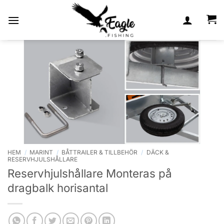
Skip
to
content
HEM
/
MARINT
/
BÅTTRAILER & TILLBEHÖR
/
DÄCK &
RESERVHJULSHÅLLARE
Reservhjulshållare Monteras på
dragbalk horisantal