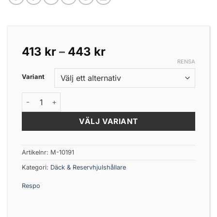
Prisintervall:
413
kr
–
443
kr
413 kr
RENSA
till
Variant
443 kr
Reservhjulshållare Monteras på dragbalk horisantal mäng
VÄLJ VARIANT
Artikelnr:
M-10191
Kategori:
Däck & Reservhjulshållare
Respo