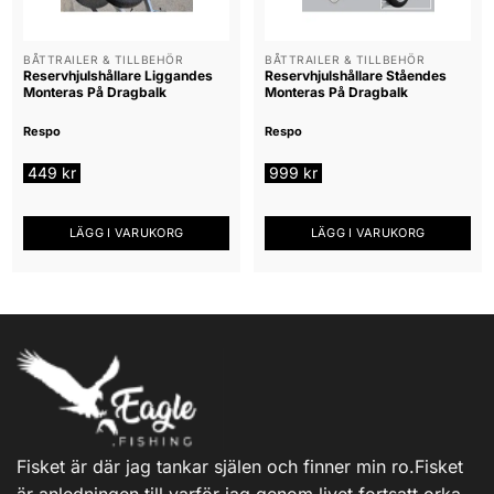
BÅTTRAILER & TILLBEHÖR
BÅTTRAILER & TILLBEHÖR
Reservhjulshållare Liggandes
Reservhjulshållare Ståendes
Monteras På Dragbalk
Monteras På Dragbalk
Respo
Respo
449
kr
999
kr
LÄGG I VARUKORG
LÄGG I VARUKORG
Fisket är där jag tankar själen och finner min ro.Fisket
är anledningen till varför jag genom livet fortsatt orka