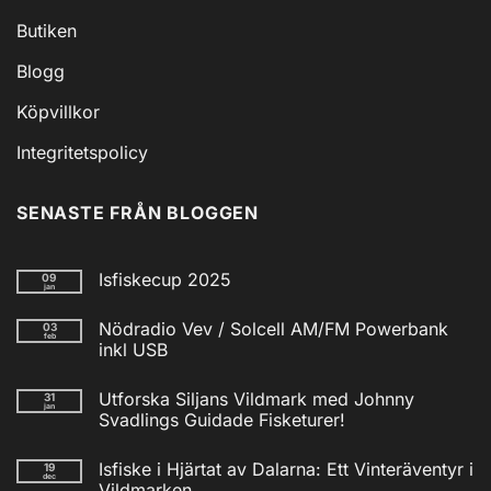
Butiken
Blogg
Köpvillkor
Integritetspolicy
SENASTE FRÅN BLOGGEN
Isfiskecup 2025
09
jan
Inga
kommentarer
Nödradio Vev / Solcell AM/FM Powerbank
03
till
feb
Isfiskecup
inkl USB
2025
Inga
kommentarer
Utforska Siljans Vildmark med Johnny
31
till
jan
Nödradio
Svadlings Guidade Fisketurer!
Vev
/
Inga
Solcell
kommentarer
Isfiske i Hjärtat av Dalarna: Ett Vinteräventyr i
19
till
AM/FM
dec
Utforska
Powerbank
Vildmarken