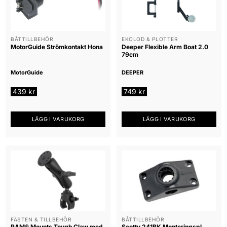
BÅTTILLBEHÖR
EKOLOD & PLOTTER
MotorGuide Strömkontakt Hona
Deeper Flexible Arm Boat 2.0
79cm
MotorGuide
DEEPER
439
kr
749
kr
LÄGG I VARUKORG
LÄGG I VARUKORG
FÄSTEN & TILLBEHÖR
BÅTTILLBEHÖR
RAM® Mounts Tough Claw med
Scotty 241BK Monteringspl