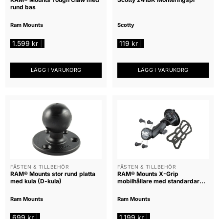
rund bas
Ram Mounts
Scotty
1.599
kr
119
kr
|
|
LÄGG I VARUKORG
LÄGG I VARUKORG
FÄSTEN & TILLBEHÖR
FÄSTEN & TILLBEHÖR
RAM® Mounts stor rund platta
RAM® Mounts X-Grip
med kula (D-kula)
mobilhållare med standardarm
och RAM Twist-Lock sugk
Ram Mounts
Ram Mounts
699
kr
1.199
kr
|
|