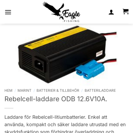
Skip
to
content
HEM
/
MARINT
/
BATTERIER & TILLBEHÖR
/
BATTERILADDARE
Rebelcell-laddare ODB 12.6V10A.
Laddare för Rebelcell-litiumbatterier. Enkel att
använda, kompakt och säker laddare utrustad med en
skyddsfunktion som förhindrar överladdning och