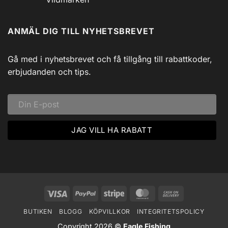
Siljans
inkl
Vildmark
Inga
USB
med
kommentarer
till
Johnny
ANMÄL DIG TILL NYHETSBREVET
Isfiske
Svadlings
i
Guidade
Hjärtat
Fisketurer!
av
Dalarna:
Gå med i nyhetsbrevet och få tillgång till rabattkoder,
Ett
Vinteräventyr
erbjudanden och tips.
i
Vildmarken
Visa
PayPal
Stripe
MasterCard
Cash
On
BUTIKEN
BLOGG
KÖPVILLKOR
INTEGRITETSPOLICY
Delivery
Copyright 2026 ©
Eagle Fishing