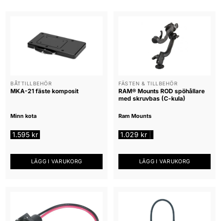
BÅTTILLBEHÖR
FÄSTEN & TILLBEHÖR
MKA-21 fäste komposit
RAM® Mounts ROD spöhållare
med skruvbas (C-kula)
Minn kota
Ram Mounts
1.595
kr
1.029
kr
|
LÄGG I VARUKORG
LÄGG I VARUKORG