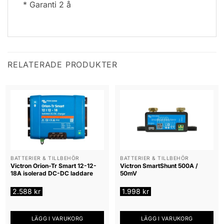
* Garanti 2 å
RELATERADE PRODUKTER
BATTERIER & TILLBEHÖR
BATTERIER & TILLBEHÖR
Victron Orion-Tr Smart 12-12-
Victron SmartShunt 500A /
18A isolerad DC-DC laddare
50mV
2.588
kr
1.998
kr
LÄGG I VARUKORG
LÄGG I VARUKORG