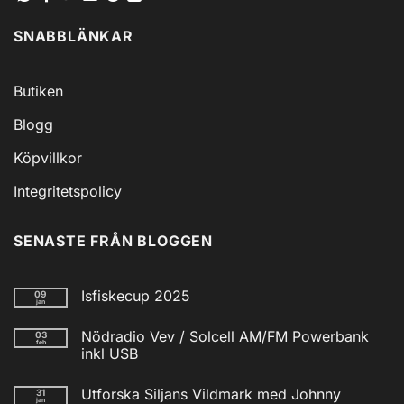
SNABBLÄNKAR
Butiken
Blogg
Köpvillkor
Integritetspolicy
SENASTE FRÅN BLOGGEN
Isfiskecup 2025
09
jan
Inga
kommentarer
Nödradio Vev / Solcell AM/FM Powerbank
03
till
feb
Isfiskecup
inkl USB
2025
Inga
kommentarer
Utforska Siljans Vildmark med Johnny
31
till
jan