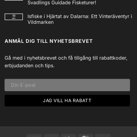
Nödradio
Svadlings Guidade Fisketurer!
Vev
/
Inga
Solcell
kommentarer
Isfiske i Hjärtat av Dalarna: Ett Vinteräventyr i
19
till
AM/FM
dec
Utforska
Powerbank
Vildmarken
Siljans
inkl
Vildmark
Inga
USB
med
kommentarer
till
Johnny
ANMÄL DIG TILL NYHETSBREVET
Isfiske
Svadlings
i
Guidade
Hjärtat
Fisketurer!
av
Dalarna:
Gå med i nyhetsbrevet och få tillgång till rabattkoder,
Ett
Vinteräventyr
erbjudanden och tips.
i
Vildmarken