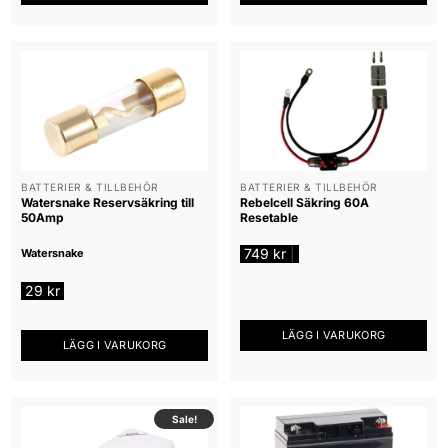
BATTERIER & TILLBEHÖR
BATTERIER & TILLBEHÖR
Watersnake Reservsäkring till
Rebelcell Säkring 60A
50Amp
Resetable
749
kr
|
Watersnake
29
kr
LÄGG I VARUKORG
LÄGG I VARUKORG
Sale!