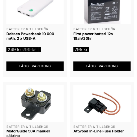
BATTERIER & TILLBEHÖR
BATTERIER & TILLBEHÖR
Deltaco Powerbank 10 000
First power batteri 12v
mAh, 2 x USB-A
18ah/20hr
249
kr
299
kr
795
kr
|
LÄGG I VARUKORG
LÄGG I VARUKORG
BATTERIER & TILLBEHÖR
BATTERIER & TILLBEHÖR
MotorGuide 50A manuell
Attwood In-Line Fuse Holder
säkring