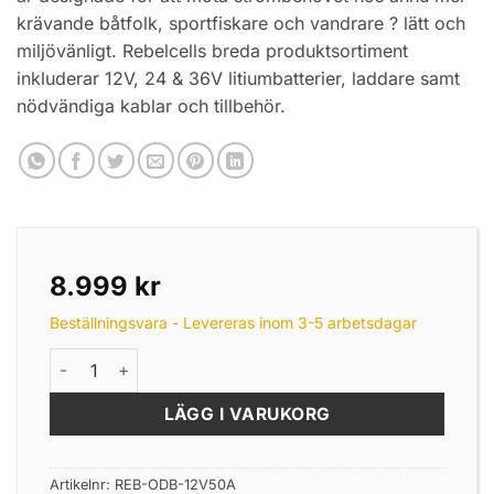
krävande båtfolk, sportfiskare och vandrare ? lätt och
miljövänligt. Rebelcells breda produktsortiment
inkluderar 12V, 24 & 36V litiumbatterier, laddare samt
nödvändiga kablar och tillbehör.
8.999
kr
Beställningsvara - Levereras inom 3-5 arbetsdagar
Rebelcell batteri i transportlåda 12V50A mängd
LÄGG I VARUKORG
Artikelnr:
REB-ODB-12V50A