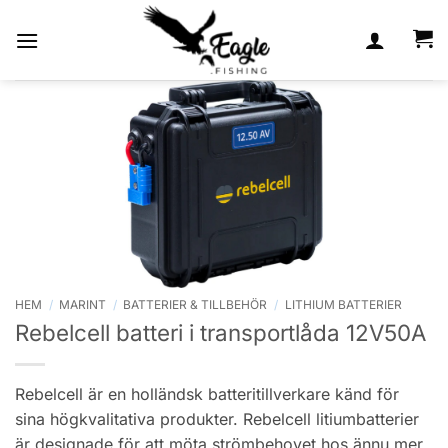
Skip
to
content
HEM
/
MARINT
/
BATTERIER & TILLBEHÖR
/
LITHIUM BATTERIER
Rebelcell batteri i transportlåda 12V50A
Rebelcell är en holländsk batteritillverkare känd för
sina högkvalitativa produkter. Rebelcell litiumbatterier
är designade för att möta strömbehovet hos ännu mer