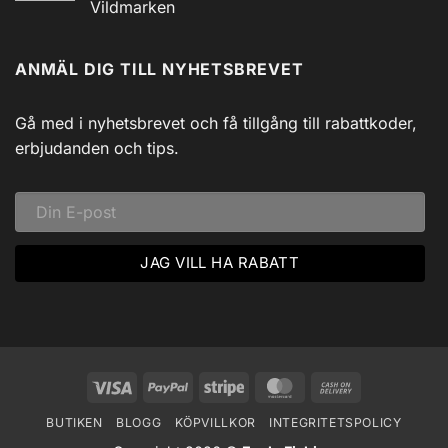
Utforska
Powerbank
Vildmarken
Siljans
inkl
Vildmark
Inga
USB
med
kommentarer
till
Johnny
ANMÄL DIG TILL NYHETSBREVET
Isfiske
Svadlings
i
Guidade
Hjärtat
Fisketurer!
av
Dalarna:
Gå med i nyhetsbrevet och få tillgång till rabattkoder,
Ett
Vinteräventyr
erbjudanden och tips.
i
Vildmarken
Visa
PayPal
Stripe
MasterCard
Cash
On
BUTIKEN
BLOGG
KÖPVILLKOR
INTEGRITETSPOLICY
Delivery