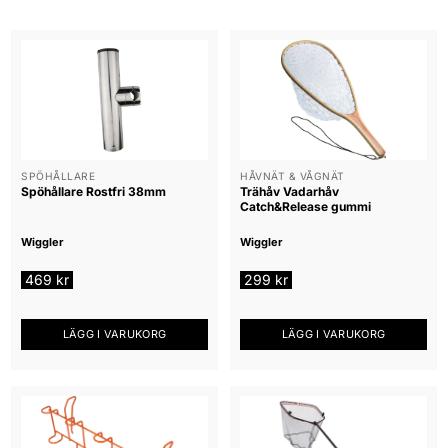
SPÖHÅLLARE
HÅVNÄT & VÅGNÄT
Spöhållare Rostfri 38mm
Trähåv Vadarhåv
Catch&Release gummi
Wiggler
Wiggler
469
kr
299
kr
LÄGG I VARUKORG
LÄGG I VARUKORG