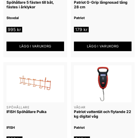
Spöhållare 5 fästen till båt,
Patriot G-Grip långnosad tång
fästes i årklykor
28 cm
Stoxdal
Patriot
995
kr
179
kr
LÄGG I VARUKORG
LÄGG I VARUKORG
SPÖHÅLLARE
VÅGAR
IFISH Spöhållare Pulka
Patriot vattentät och flytande 22
kg digital våg
IFISH
Patriot