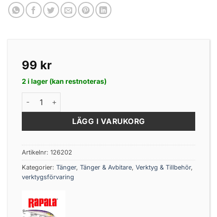
99
kr
2 i lager (kan restnoteras)
Rapala Gear Belt Pliers Sheath mängd
LÄGG I VARUKORG
Artikelnr:
126202
Kategorier:
Tänger
,
Tänger & Avbitare
,
Verktyg & Tillbehör
,
verktygsförvaring