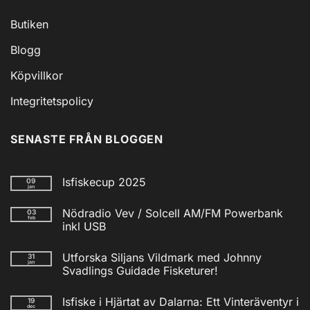
Butiken
Blogg
Köpvillkor
Integritetspolicy
SENASTE FRÅN BLOGGEN
Isfiskecup 2025
09
jan
Inga
kommentarer
Nödradio Vev / Solcell AM/FM Powerbank
03
till
feb
Isfiskecup
inkl USB
2025
Inga
kommentarer
Utforska Siljans Vildmark med Johnny
31
till
jan
Nödradio
Svadlings Guidade Fisketurer!
Vev
/
Inga
Solcell
kommentarer
Isfiske i Hjärtat av Dalarna: Ett Vinteräventyr i
19
till
AM/FM
dec