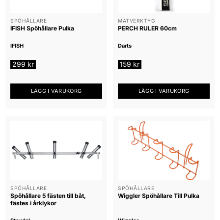
SPÖHÅLLARE
MÄTVERKTYG
IFISH Spöhållare Pulka
PERCH RULER 60cm
IFISH
Darts
299
kr
159
kr
LÄGG I VARUKORG
LÄGG I VARUKORG
SPÖHÅLLARE
SPÖHÅLLARE
Spöhållare 5 fästen till båt,
Wiggler Spöhållare Till Pulka
fästes i årklykor