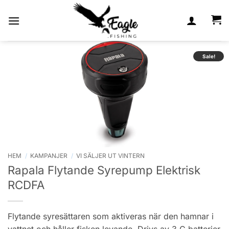
Skip
to
content
Sale!
HEM
/
KAMPANJER
/
VI SÄLJER UT VINTERN
Rapala Flytande Syrepump Elektrisk
RCDFA
Flytande syresättaren som aktiveras när den hamnar i
vattnet och håller fisken levande. Drivs av 3 C batterier