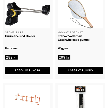
SPÖHÅLLARE
HÅVNÄT & VÅGNÄT
Hurricane Rod Holder
Trähåv Vadarhåv
Catch&Release gummi
Hurricane
Wiggler
289
kr
299
kr
LÄGG I VARUKORG
LÄGG I VARUKORG