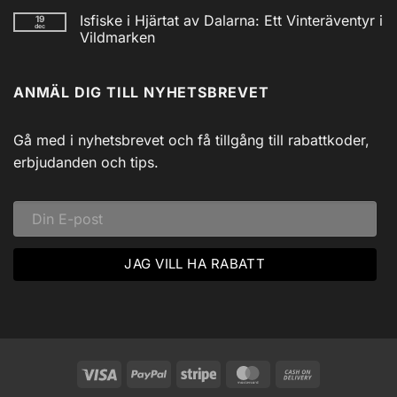
Solcell
kommentarer
Isfiske i Hjärtat av Dalarna: Ett Vinteräventyr i
19
till
AM/FM
dec
Utforska
Powerbank
Vildmarken
Siljans
inkl
Vildmark
Inga
USB
med
kommentarer
till
Johnny
ANMÄL DIG TILL NYHETSBREVET
Isfiske
Svadlings
i
Guidade
Hjärtat
Fisketurer!
av
Dalarna:
Gå med i nyhetsbrevet och få tillgång till rabattkoder,
Ett
Vinteräventyr
erbjudanden och tips.
i
Vildmarken
Visa
PayPal
Stripe
MasterCard
Cash
On