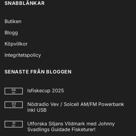
SNABBLÄNKAR
Butiken
Blogg
Köpvillkor
Integritetspolicy
SENASTE FRÅN BLOGGEN
Isfiskecup 2025
09
jan
Inga
kommentarer
Nödradio Vev / Solcell AM/FM Powerbank
03
till
feb
Isfiskecup
inkl USB
2025
Inga
kommentarer
Utforska Siljans Vildmark med Johnny
31
till
jan
Nödradio
Svadlings Guidade Fisketurer!
Vev
/
Inga