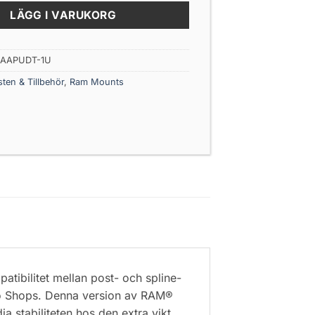
LÄGG I VARUKORG
-AAPUDT-1U
ten & Tillbehör
,
Ram Mounts
tibilitet mellan post- och spline-
ro Shops. Denna version av RAM®
 stabiliteten hos den extra vikt