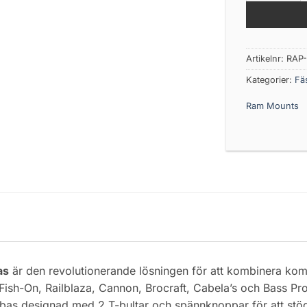
Artikelnr:
RAP
Kategorier:
Fäs
Ram Mounts
as
är den revolutionerande lösningen för att kombinera kompa
Fish-On, Railblaza, Cannon, Brocraft, Cabela’s och Bass P
bas designad med 2 T-bultar och spännknoppar för att stödja