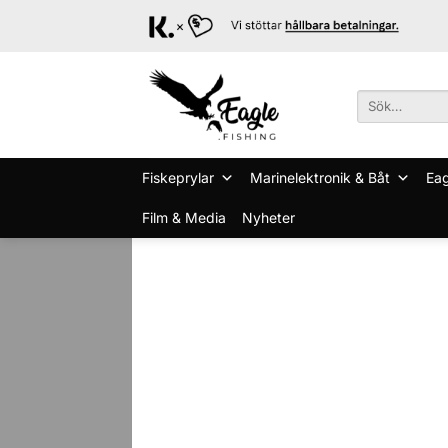
Skip
to
content
Sök
efter:
Fiskeprylar
Marinelektronik & Båt
Eag
Film & Media
Nyheter