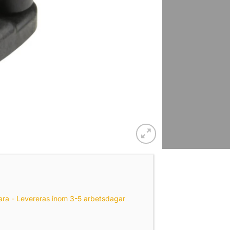
ara - Levereras inom 3-5 arbetsdagar
sal Adapt-A-Post™ Dual T-Bolt Track Base mängd