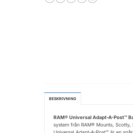
BESKRIVNING
RAM® Universal Adapt-A-Post™ B
system från RAM® Mounts, Scotty, 
Universal Adapt-A-Post™ är en spår