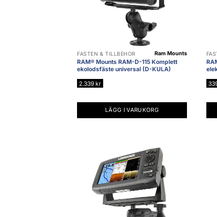
Ram Mounts
FÄSTEN & TILLBEHÖR
FÄS
RAM® Mounts RAM-D-115 Komplett
RAM
ekolodsfäste universal (D-KULA)
ele
2.339
kr
33
LÄGG I VARUKORG