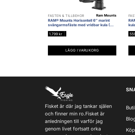
Ram Mounts
FÄSTEN & TILLBEHÖR
FÄS
RAM® Mounts Horisontell 6″ marint
RAM
svängarmsfäste med vridbar kula (C-
kul
k
|
1.799
kr
55
LÄGG I VARUKORG
SN
Fisket är där jag tankar själen
But
och finner min ro.Fisket är
Blo
anledningen till varför jag
genom livet fortsatt orka
Köp