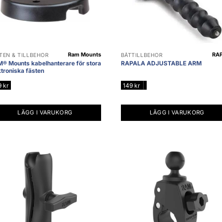
Ram Mounts
RA
TEN & TILLBEHÖR
BÅTTILLBEHÖR
® Mounts kabelhanterare för stora
RAPALA ADJUSTABLE ARM
ktroniska fästen
|
9
kr
149
kr
LÄGG I VARUKORG
LÄGG I VARUKORG