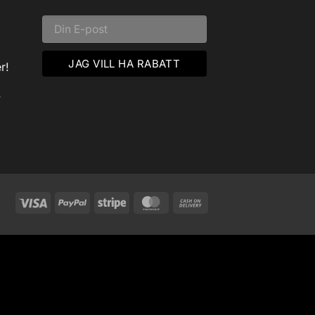
r!
v
Visa
PayPal
Stripe
MasterCard
Cash
On
Delivery