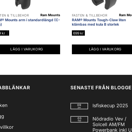
Ram Mounts
Ram Mo
TEN & TILLBEHÖR
FÄSTEN & TILLBEHÖR
® Mounts arm i standardlängd (C-
RAM® Mounts Tough-Claw liten
a)
klämbas med kula B storlek
|
9
kr
699
kr
LÄGG I VARUKORG
LÄGG I VARUKORG
ABBLÄNKAR
SENASTE FRÅN BLOGG
iken
Isfiskecup 2025
09
jan
Inga
gg
kommentarer
Nödradio Vev /
03
till
feb
Isfiskecup
Solcell AM/FM
villkor
2025
Powerbank inkl 