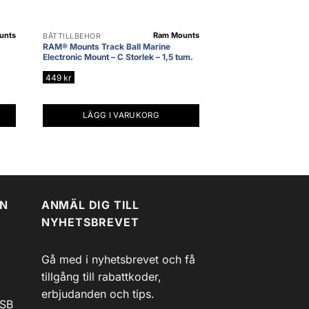
unts
Ram Mounts
BÅTTILLBEHÖR
RAM® Mounts Track Ball Marine
Electronic Mount – C Storlek – 1,5 tum.
449
kr
LÄGG I VARUKORG
EN
ANMÄL DIG TILL
NYHETSBREVET
Gå med i nyhetsbrevet och få
tillgång till rabattkoder,
erbjudanden och tips.
USB