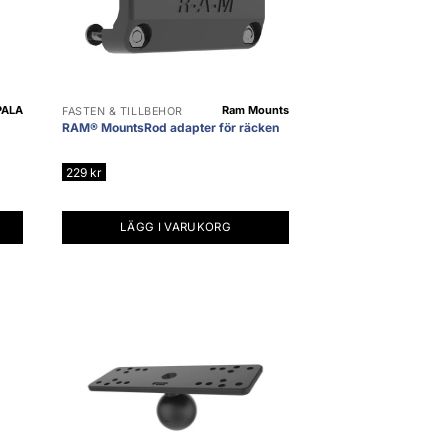
PALA
Ram Mounts
FÄSTEN & TILLBEHÖR
RAM® MountsRod adapter för räcken
229
kr
LÄGG I VARUKORG