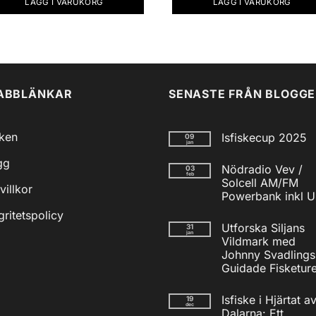
LÄGG I VARUKORG
LÄGG I VARUKORG
ABBLÄNKAR
SENASTE FRÅN BLOGG
iken
Isfiskecup 2025
09
jan
Inga
gg
kommentarer
Nödradio Vev /
03
till
feb
Isfiskecup
Solcell AM/FM
villkor
2025
Powerbank inkl 
Inga
gritetspolicy
kommentarer
Utforska Siljans
31
till
jan
Nödradio
Vildmark med
Vev
Johnny Svadlings
/
Solcell
Guidade Fisketure
AM/FM
Inga
Powerbank
kommentarer
inkl
Isfiske i Hjärtat a
19
till
USB
dec
Utforska
Dalarna: Ett