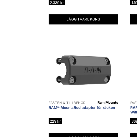
2.339
kr
1.1
LÄGG I VARUKORG
Ram Mounts
FÄSTEN & TILLBEHÖR
FÄS
RAM® MountsRod adapter för räcken
RAM
Wit
229
kr
36