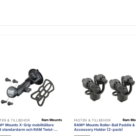
Ram Mounts
Ram Mo
TEN & TILLBEHÖR
FÄSTEN & TILLBEHÖR
® Mounts X-Grip mobilhållare
RAM® Mounts Roller-Ball Paddle &
 standardarm och RAM Twist-
Accessory Holder (2-pack)
k sugk