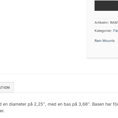
Artikelnr:
RAM
Kategorier:
Fäs
Ram Mounts
ATION
n diameter på 2,25″, med en bas på 3,68″. Basen har för b
er.