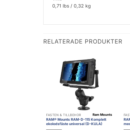
0,71 lbs / 0,32 kg
RELATERADE PRODUKTER
Ram Mounts
FÄSTEN & TILLBEHÖR
FÄS
RAM® Mounts RAM-D-115 Komplett
RAM
ekolodsfäste universal (D-KULA)
med
Loc