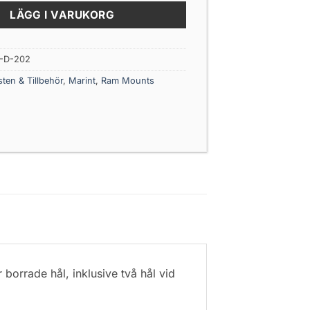
LÄGG I VARUKORG
-D-202
ten & Tillbehör
,
Marint
,
Ram Mounts
orrade hål, inklusive två hål vid