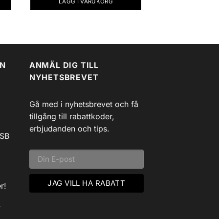
LÄGG I VARUKORG
EN
ANMÄL DIG TILL
NYHETSBREVET
Gå med i nyhetsbrevet och få
tillgång till rabattkoder,
erbjudanden och tips.
USB
r!
v