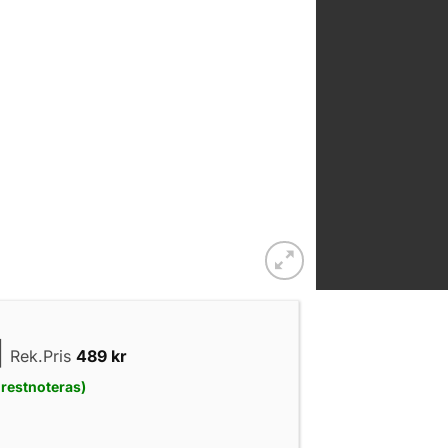
|
Rek.Pris
489
kr
n restnoteras)
stor rund platta med kula (D-kula) mängd