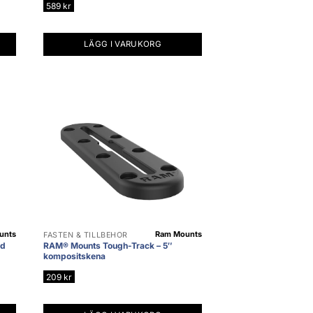
589
kr
LÄGG I VARUKORG
unts
Ram Mounts
FÄSTEN & TILLBEHÖR
nd
RAM® Mounts Tough-Track – 5″
kompositskena
209
kr