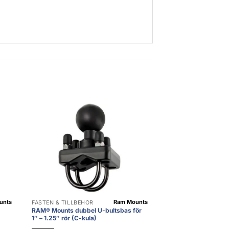
unts
Ram Mounts
FÄSTEN & TILLBEHÖR
RAM® Mounts dubbel U-bultsbas för
1″ – 1.25″ rör (C-kula)