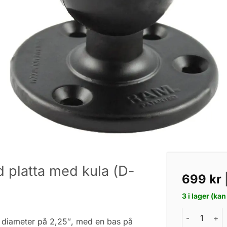
 platta med kula (D-
699
kr
3 i lager (ka
RAM® Mounts 
diameter på 2,25″, med en bas på