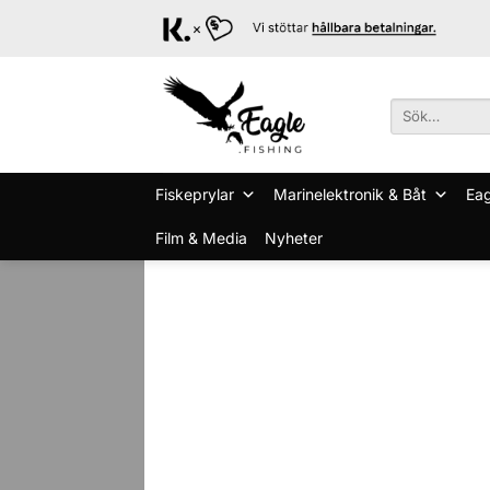
Skip
to
content
Sök
efter:
Fiskeprylar
Marinelektronik & Båt
Eag
Film & Media
Nyheter