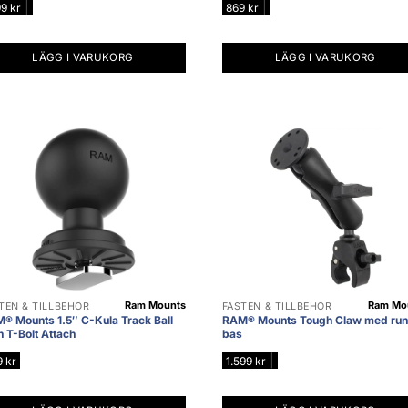
|
|
99
kr
869
kr
LÄGG I VARUKORG
LÄGG I VARUKORG
Ram Mounts
Ram Mo
TEN & TILLBEHÖR
FÄSTEN & TILLBEHÖR
® Mounts 1.5″ C-Kula Track Ball
RAM® Mounts Tough Claw med ru
h T-Bolt Attach
bas
|
9
kr
1.599
kr