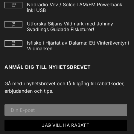
kommentarer
Nödradio Vev / Solcell AM/FM Powerbank
03
till
feb
Isfiskecup
inkl USB
2025
Inga
kommentarer
Utforska Siljans Vildmark med Johnny
31
till
jan
Nödradio
Svadlings Guidade Fisketurer!
Vev
/
Inga
Solcell
kommentarer
Isfiske i Hjärtat av Dalarna: Ett Vinteräventyr i
19
till
AM/FM
dec
Utforska
Powerbank
Vildmarken
Siljans
inkl
Vildmark
Inga
USB
med
kommentarer
till
Johnny
ANMÄL DIG TILL NYHETSBREVET
Isfiske
Svadlings
i
Guidade
Hjärtat
Fisketurer!
av
Dalarna:
Gå med i nyhetsbrevet och få tillgång till rabattkoder,
Ett
Vinteräventyr
erbjudanden och tips.
i
Vildmarken