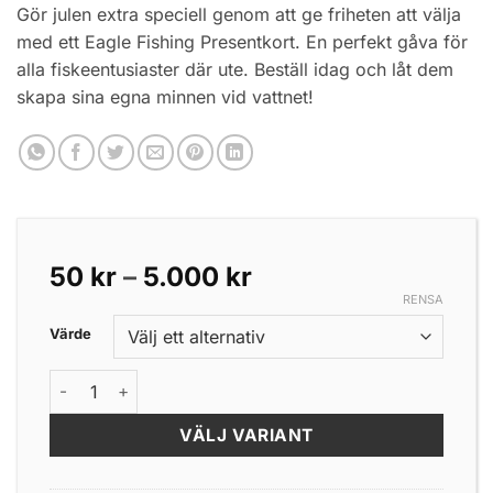
Gör julen extra speciell genom att ge friheten att välja
med ett Eagle Fishing Presentkort. En perfekt gåva för
alla fiskeentusiaster där ute. Beställ idag och låt dem
skapa sina egna minnen vid vattnet!
Prisintervall:
50
kr
–
5.000
kr
50 kr
RENSA
till
Värde
5.000 kr
Presentkort mängd
VÄLJ VARIANT