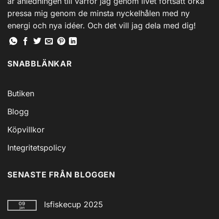
är anledningen till varför jag genom livet fortsatt orka
pressa mig genom de minsta nyckelhålen med ny
energi och nya idéer. Och det vill jag dela med dig!
SNABBLÄNKAR
Butiken
Blogg
Köpvillkor
Integritetspolicy
SENASTE FRÅN BLOGGEN
Isfiskecup 2025
09
jan
Inga