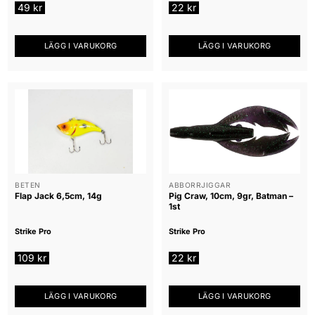
49
kr
22
kr
LÄGG I VARUKORG
LÄGG I VARUKORG
BETEN
ABBORRJIGGAR
Flap Jack 6,5cm, 14g
Pig Craw, 10cm, 9gr, Batman –
1st
Strike Pro
Strike Pro
109
kr
22
kr
LÄGG I VARUKORG
LÄGG I VARUKORG