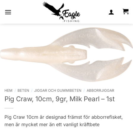
Skip
to
content
HEM
/
BETEN
/
JIGGAR OCH GUMMIBETEN
/
ABBORRJIGGAR
Pig Craw, 10cm, 9gr, Milk Pearl – 1st
Pig Craw 10cm är designad främst för abborrefisket,
men är mycket mer än ett vanligt kräftbete