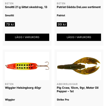
BETEN
BETEN
Smoltti 21 g lättat skeddrag, 13
Patriot Gädda DeLuxe sortiment
Smoltti
Patriot
79
kr
99
kr
LÄGG I VARUKORG
LÄGG I VARUKORG
BETEN
ABBORRJIGGAR
Wiggler Helsingborg 40gr
Pig Craw, 10cm, 9gr, Motor Oil
Pepper – 1st
Wiggler
Strike Pro