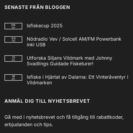
SENASTE FRÅN BLOGGEN
Isfiskecup 2025
09
jan
Inga
kommentarer
Nödradio Vev / Solcell AM/FM Powerbank
03
till
feb
Isfiskecup
inkl USB
2025
Inga
kommentarer
Utforska Siljans Vildmark med Johnny
31
till
jan
Nödradio
Svadlings Guidade Fisketurer!
Vev
/
Inga
Solcell
kommentarer
Isfiske i Hjärtat av Dalarna: Ett Vinteräventyr i
19
till
AM/FM
dec
Utforska
Powerbank
Vildmarken
Siljans
inkl
Vildmark
Inga
USB
med
kommentarer
till
Johnny
ANMÄL DIG TILL NYHETSBREVET
Isfiske
Svadlings
i
Guidade
Hjärtat
Fisketurer!
av
Dalarna:
Gå med i nyhetsbrevet och få tillgång till rabattkoder,
Ett
Vinteräventyr
erbjudanden och tips.
i
Vildmarken