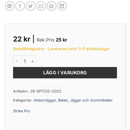
22
kr
|
Rek.Pris
25
kr
Beställningsvara - Levereras inom 3-5 arbetsdagar
Pig Craw, 10cm, 9gr, Milk Pearl - 1st mängd
LÄGG I VARUKORG
Artikelnr:
29-SP172G-C022
Kategorier:
Abborrjiggar
,
Beten
,
Jiggar och Gummibeten
Strike Pro