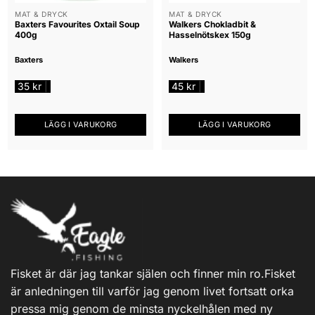
MAT & DRYCK
MAT & DRYCK
Baxters Favourites Oxtail Soup
Walkers Chokladbit &
400g
Hasselnötskex 150g
Baxters
Walkers
35
kr
45
kr
|
|
LÄGG I VARUKORG
LÄGG I VARUKORG
Fisket är där jag tankar själen och finner min ro.Fisket
är anledningen till varför jag genom livet fortsatt orka
pressa mig genom de minsta nyckelhålen med ny