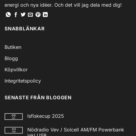
energi och nya idéer. Och det vill jag dela med dig!
SNABBLÄNKAR
Butiken
Blogg
Köpvillkor
Integritetspolicy
SENASTE FRÅN BLOGGEN
Isfiskecup 2025
09
jan
Inga
kommentarer
Nödradio Vev / Solcell AM/FM Powerbank
03
till
feb
Isfiskecup
inkl USB