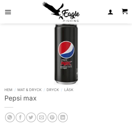
Skip
to
content
HEM
/
MAT & DRYCK
/
DRYCK
/
LÄSK
Pepsi max