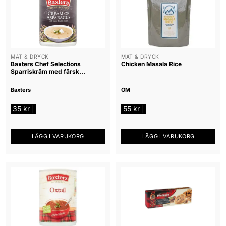
MAT & DRYCK
MAT & DRYCK
Baxters Chef Selections
Chicken Masala Rice
Sparriskräm med färsk
dubbelkräm, 400g
Baxters
OM
35
kr
55
kr
|
|
LÄGG I VARUKORG
LÄGG I VARUKORG