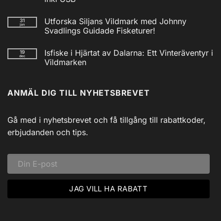
2025
Inga
kommentarer
Utforska Siljans Vildmark med Johnny
31
till
jan
Nödradio
Svadlings Guidade Fisketurer!
Vev
/
Inga
Solcell
kommentarer
Isfiske i Hjärtat av Dalarna: Ett Vinteräventyr i
19
till
AM/FM
dec
Utforska
Powerbank
Vildmarken
Siljans
inkl
Vildmark
Inga
USB
med
kommentarer
till
Johnny
ANMÄL DIG TILL NYHETSBREVET
Isfiske
Svadlings
i
Guidade
Hjärtat
Fisketurer!
av
Dalarna:
Gå med i nyhetsbrevet och få tillgång till rabattkoder,
Ett
Vinteräventyr
erbjudanden och tips.
i
Vildmarken