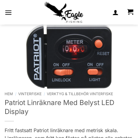
Skip
to
content
HEM
/
VINTERFISKE
/
VERKTYG & TILLBEHÖR VINTERFISKE
Patriot Linräknare Med Belyst LED
Display
Fritt fastsatt Patriot linräknare med metrisk skala.
Linräknaren, som fritt kan fästas på nästan alla enheter,