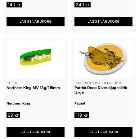
140
kr
249
kr
LÄGG I VARUKORG
LÄGG I VARUKORG
BETEN
DJUPRIGGAR & TILLBEHÖR
Northern King MV 18g/115mm
Patriot Deep Diver djup tallrik
large
Northern King
Patriot
99
kr
119
kr
LÄGG I VARUKORG
LÄGG I VARUKORG