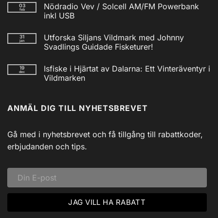
kommentarer
Nödradio Vev / Solcell AM/FM Powerbank
03
till
feb
Isfiskecup
inkl USB
2025
Inga
kommentarer
Utforska Siljans Vildmark med Johnny
31
till
jan
Nödradio
Svadlings Guidade Fisketurer!
Vev
/
Inga
Solcell
kommentarer
Isfiske i Hjärtat av Dalarna: Ett Vinteräventyr i
19
till
AM/FM
dec
Utforska
Powerbank
Vildmarken
Siljans
inkl
Vildmark
Inga
USB
med
kommentarer
till
Johnny
ANMÄL DIG TILL NYHETSBREVET
Isfiske
Svadlings
i
Guidade
Hjärtat
Fisketurer!
av
Dalarna:
Gå med i nyhetsbrevet och få tillgång till rabattkoder,
Ett
Vinteräventyr
erbjudanden och tips.
i
Vildmarken