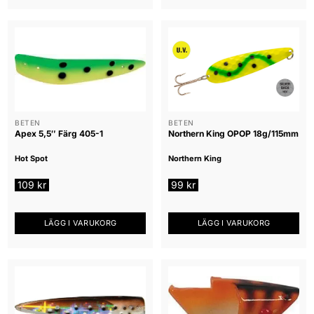
BETEN
BETEN
Apex 5,5″ Färg 405-1
Northern King OPOP 18g/115mm
Hot Spot
Northern King
109
kr
99
kr
LÄGG I VARUKORG
LÄGG I VARUKORG