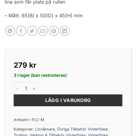
lina som får plats på rullen
– Mått: 65(B) x 50(D) x 45(H) mm
279
kr
3 i lager (kan restnoteras)
Patriot Linräknare Med Belyst LED Display mängd
LÄGG I VARUKORG
Artikelnr:
PLC-M
Kategorier:
Linräknare
,
Övriga Tillbehör Vinterfiske
,
Trolling
,
Verktyg & Tillbehör Vinterfiske
,
Vinterfiske