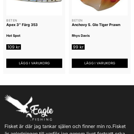
BETEN
BETEN
Apex 3″ Färg 353
Anchovy S. Glo Tiger Prawn
Hot Spot
Rhys Davis
109
kr
99
kr
LÄGG I VARUKORG
LÄGG I VARUKORG
Fisket är där jag tankar själen och finner min ro.Fisket
är anledningen till varför jag genom livet fortsatt orka