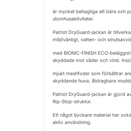
är mycket behagliga att bära och pa
utomhusaktiviteter.
Patriot DryGuard-jackan är tillverk
miljövänligt, vatten- och smutsavv
med BIONIC-FINISH ECO-beläggning. 
skyddade mot väder och vind. Insi
mjukt meshfoder som förbättrar an
skyddande huva, åtdragbara mudda
Patriot DryGuard-jackan är gjord av
Rip-Stop-struktur.
Ett något tjockare material har ocks
aktiv användning.