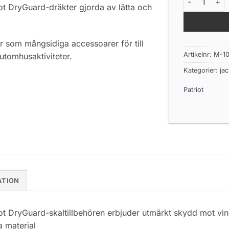
ot DryGuard-dräkter gjorda av lätta och
r som mångsidiga accessoarer för till
Artikelnr:
M-10
utomhusaktiviteter.
Kategorier:
jac
Patriot
ATION
iot DryGuard-skaltillbehören erbjuder utmärkt skydd mot vi
a material