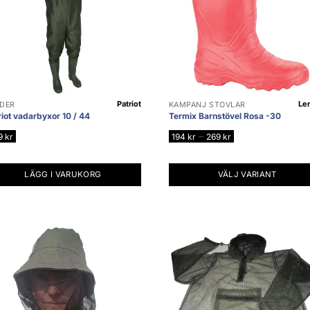
Patriot
Le
DER
KAMPANJ STÖVLAR
riot vadarbyxor 10 / 44
Termix Barnstövel Rosa -30
Prisintervall:
–
9
kr
194
kr
269
kr
194 kr
till
269 kr
LÄGG I VARUKORG
VÄLJ VARIANT
Den
här
produkten
har
flera
varianter.
De
olika