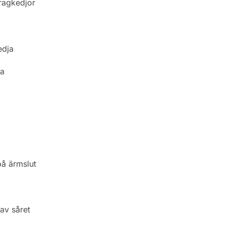
dragkedjor
edja
va
å ärmslut
av såret