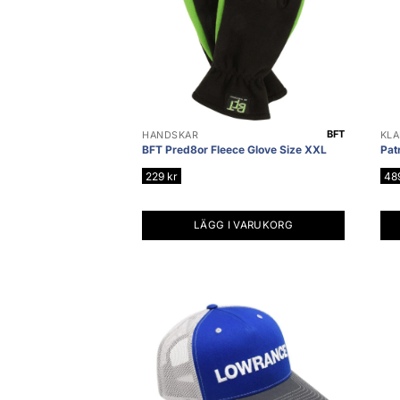
BFT
HANDSKAR
KLÄ
BFT Pred8or Fleece Glove Size XXL
Pat
229
kr
48
LÄGG I VARUKORG