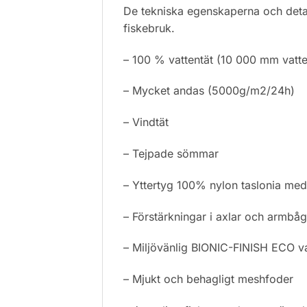
De tekniska egenskaperna och detal
fiskebruk.
– 100 % vattentät (10 000 mm vatt
– Mycket andas (5000g/m2/24h)
– Vindtät
– Tejpade sömmar
– Yttertyg 100% nylon taslonia med
– Förstärkningar i axlar och armb
– Miljövänlig BIONIC-FINISH ECO v
– Mjukt och behagligt meshfoder