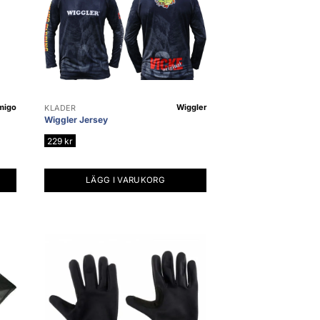
migo
Wiggler
KLÄDER
Wiggler Jersey
229
kr
LÄGG I VARUKORG