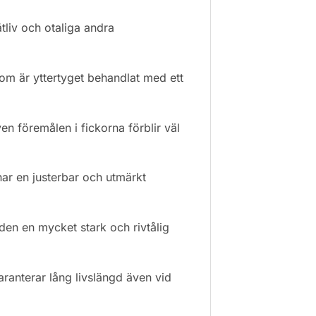
tliv och otaliga andra
tom är yttertyget behandlat med ett
n föremålen i fickorna förblir väl
r en justerbar och utmärkt
den en mycket stark och rivtålig
aranterar lång livslängd även vid