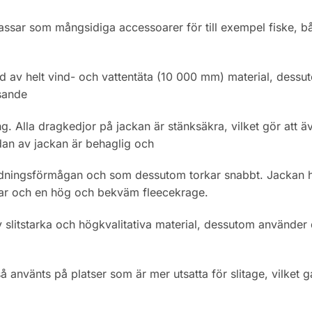
ssar som mångsidiga accessoarer för till exempel fiske, bå
ad av helt vind- och vattentäta (10 000 mm) material, dessu
isande
Alla dragkedjor på jackan är stänksäkra, vilket gör att äve
dan av jackan är behaglig och
dningsförmågan och som dessutom torkar snabbt. Jackan ha
r och en hög och bekväm fleecekrage.
 slitstarka och högkvalitativa material, dessutom använder 
å använts på platser som är mer utsatta för slitage, vilket g