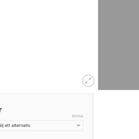
r
RENSA
Guard Fiskejacka 10000mm Regnpelare mängd