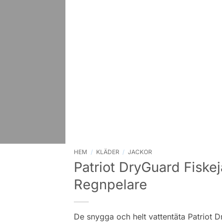
HEM
/
KLÄDER
/
JACKOR
Patriot DryGuard Fisk
Regnpelare
De snygga och helt vattentäta Patriot D