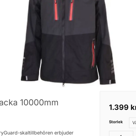
ejacka 10000mm
1.399
k
Storlek
ryGuard-skaltillbehören erbjuder
Patriot Dry