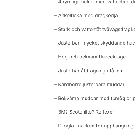
– 4 rymliga fickor med vattentäta 
– Ankelficka med dragkedja
– Stark och vattentät tvåvägsdragk
– Justerbar, mycket skyddande hu
– Hög och bekväm fleecekrage
– Justerbar åtdragning i fållen
– Kardborre justerbara muddar
– Bekväma muddar med tumöglor p
– 3M? Scotchlite? Reflexer
– D-ögla i nacken för upphängning 