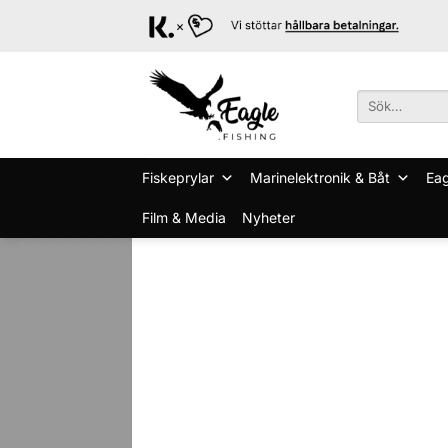
Skip
to
content
Sök
efter:
Fiskeprylar
Marinelektronik & Båt
Eag
Film & Media
Nyheter