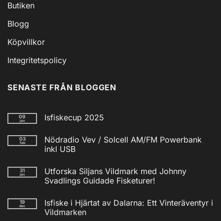
Butiken
Blogg
Köpvillkor
Integritetspolicy
SENASTE FRÅN BLOGGEN
Isfiskecup 2025
09
jan
Inga
kommentarer
Nödradio Vev / Solcell AM/FM Powerbank
03
till
feb
Isfiskecup
inkl USB
2025
Inga
kommentarer
Utforska Siljans Vildmark med Johnny
31
till
jan
Nödradio
Svadlings Guidade Fisketurer!
Vev
/
Inga
Solcell
kommentarer
Isfiske i Hjärtat av Dalarna: Ett Vinteräventyr i
19
till
AM/FM
dec
Utforska
Powerbank
Vildmarken
Siljans
inkl