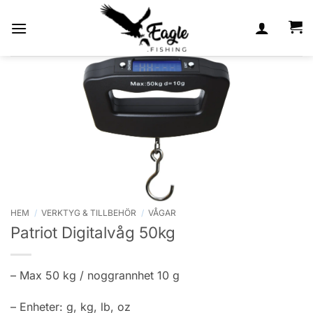
Skip
to
content
HEM
/
VERKTYG & TILLBEHÖR
/
VÅGAR
Patriot Digitalvåg 50kg
– Max 50 kg / noggrannhet 10 g
– Enheter: g, kg, lb, oz