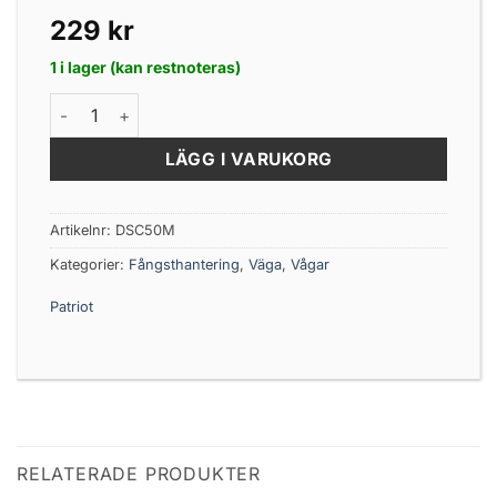
229
kr
1 i lager (kan restnoteras)
Patriot Digitalvåg 50kg mängd
LÄGG I VARUKORG
Artikelnr:
DSC50M
Kategorier:
Fångsthantering
,
Väga
,
Vågar
Patriot
RELATERADE PRODUKTER