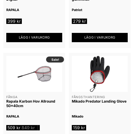
RAPALA
Patriot
399
kr
279
kr
LÄGG I VARUKORG
LÄGG I VARUKORG
Sale!
FÅNGA
FÅNGSTHANTERING
Rapala Karbon Hov Allround
Mikado Predator Landing Glove
50x40cm
RAPALA
Mikado
509
kr
849
kr
159
kr
|