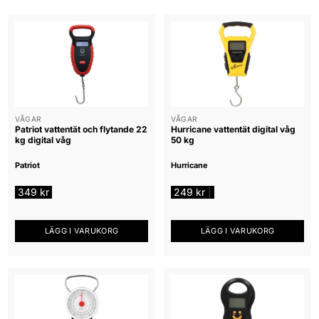
VÅGAR
VÅGAR
Patriot vattentät och flytande 22
Hurricane vattentät digital våg
kg digital våg
50 kg
Patriot
Hurricane
349
kr
249
kr
|
LÄGG I VARUKORG
LÄGG I VARUKORG