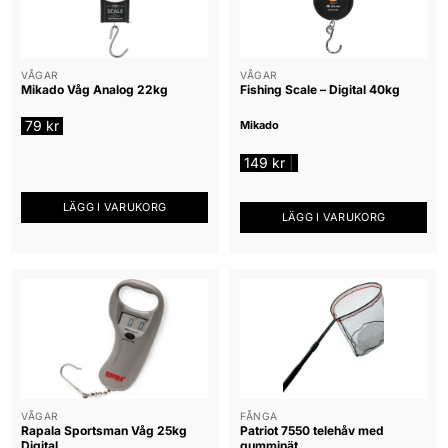
VÅGAR
VÅGAR
Mikado Våg Analog 22kg
Fishing Scale – Digital 40kg
79
kr
Mikado
149
kr
|
LÄGG I VARUKORG
LÄGG I VARUKORG
VÅGAR
FÅNGA
Rapala Sportsman Våg 25kg
Patriot 7550 telehåv med
Digital
gumminät