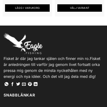
LÄGG I VARUKORG
VÄLJ VARIANT
Den
här
produkten
har
flera
varianter.
De
olika
alternativen
Fisket är där jag tankar själen och finner min ro.Fisket
kan
är anledningen till varför jag genom livet fortsatt orka
väljas
på
pressa mig genom de minsta nyckelhålen med ny
produktsidan
energi och nya idéer. Och det vill jag dela med dig!
SNABBLÄNKAR