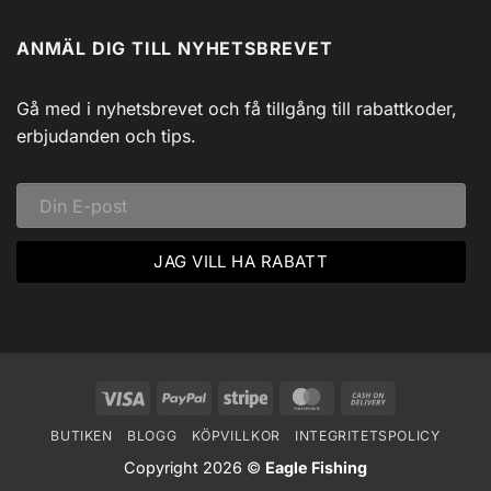
Vildmark
Inga
USB
med
kommentarer
till
Johnny
ANMÄL DIG TILL NYHETSBREVET
Isfiske
Svadlings
i
Guidade
Hjärtat
Fisketurer!
av
Dalarna:
Gå med i nyhetsbrevet och få tillgång till rabattkoder,
Ett
Vinteräventyr
erbjudanden och tips.
i
Vildmarken
Visa
PayPal
Stripe
MasterCard
Cash
On
BUTIKEN
BLOGG
KÖPVILLKOR
INTEGRITETSPOLICY
Delivery
Copyright 2026 ©
Eagle Fishing