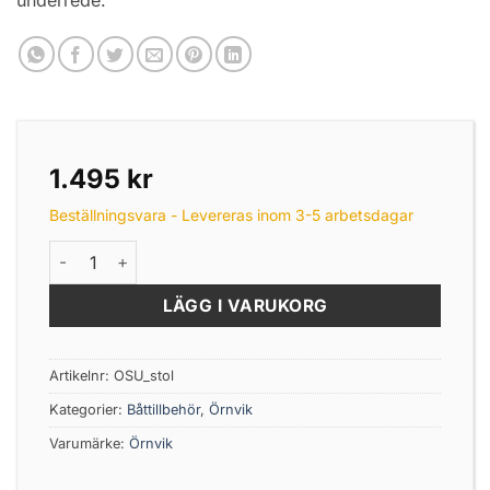
1.495
kr
Beställningsvara - Levereras inom 3-5 arbetsdagar
Örnvik Fällbar Stol & Underrede 360 Grader mängd
LÄGG I VARUKORG
Artikelnr:
OSU_stol
Kategorier:
Båttillbehör
,
Örnvik
Varumärke:
Örnvik