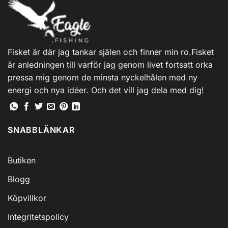
varianter.
De
olika
alternativen
Fisket är där jag tankar själen och finner min ro.Fisket
kan
är anledningen till varför jag genom livet fortsatt orka
väljas
på
pressa mig genom de minsta nyckelhålen med ny
produktsidan
energi och nya idéer. Och det vill jag dela med dig!
SNABBLÄNKAR
Butiken
Blogg
Köpvillkor
Integritetspolicy