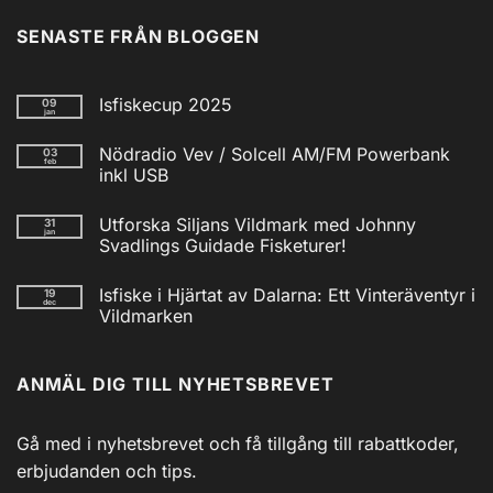
SENASTE FRÅN BLOGGEN
Isfiskecup 2025
09
jan
Inga
kommentarer
Nödradio Vev / Solcell AM/FM Powerbank
03
till
feb
Isfiskecup
inkl USB
2025
Inga
kommentarer
Utforska Siljans Vildmark med Johnny
31
till
jan
Nödradio
Svadlings Guidade Fisketurer!
Vev
/
Inga
Solcell
kommentarer
Isfiske i Hjärtat av Dalarna: Ett Vinteräventyr i
19
till
AM/FM
dec
Utforska
Powerbank
Vildmarken
Siljans
inkl
Vildmark
Inga
USB
med
kommentarer
till
Johnny
ANMÄL DIG TILL NYHETSBREVET
Isfiske
Svadlings
i
Guidade
Hjärtat
Fisketurer!
av
Dalarna:
Gå med i nyhetsbrevet och få tillgång till rabattkoder,
Ett
Vinteräventyr
erbjudanden och tips.
i