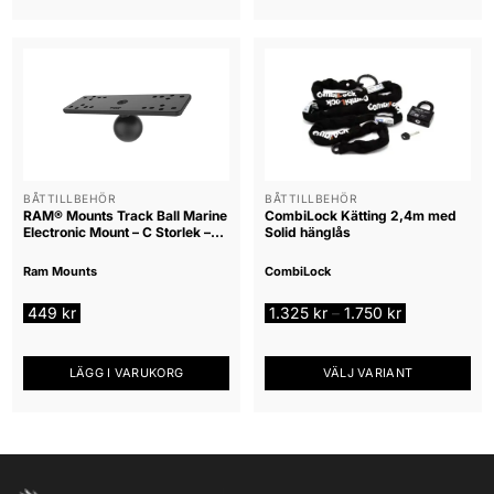
BÅTTILLBEHÖR
BÅTTILLBEHÖR
RAM® Mounts Track Ball Marine
CombiLock Kätting 2,4m med
Electronic Mount – C Storlek –
Solid hänglås
1,5 tum.
Ram Mounts
CombiLock
Prisintervall:
449
kr
1.325
kr
1.750
kr
–
1.325 kr
till
1.750 kr
LÄGG I VARUKORG
VÄLJ VARIANT
Den
här
produkten
har
flera