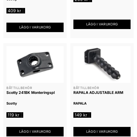
409
kr
|
LÄGG I VARUKORG
LÄGG I VARUKORG
BÅTTILLBEHÖR
BÅTTILLBEHÖR
Scotty 241BK Monteringspl
RAPALA ADJUSTABLE ARM
Scotty
RAPALA
119
kr
149
kr
|
|
LÄGG I VARUKORG
LÄGG I VARUKORG