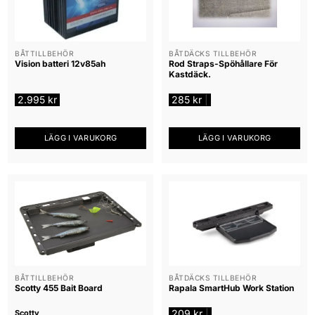
BÅTTILLBEHÖR
BÅTDÄCKS TILLBEHÖR
Vision batteri 12v85ah
Rod Straps-Spöhållare För
Kastdäck.
2.995
kr
285
kr
|
LÄGG I VARUKORG
LÄGG I VARUKORG
BÅTTILLBEHÖR
BÅTDÄCKS TILLBEHÖR
Scotty 455 Bait Board
Rapala SmartHub Work Station
209
kr
|
Scotty