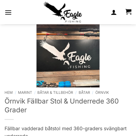
Skip
to
content
HEM
/
MARINT
/
BÅTAR & TILLBEHÖR
/
BÅTAR
/
ÖRNVIK
Örnvik Fällbar Stol & Underrede 360
Grader
Fällbar vadderad båtstol med 360-graders svängbart
underrede.