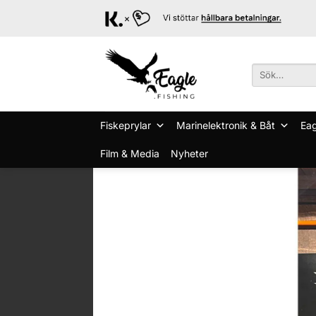
Skip
to
content
Sök
efter:
Fiskeprylar
Marinelektronik & Båt
Eag
Film & Media
Nyheter