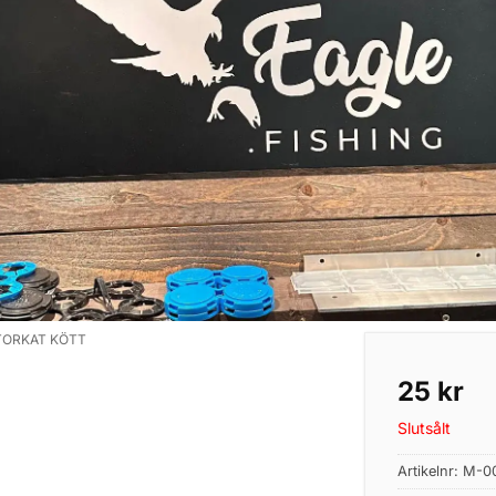
TORKAT KÖTT
25
kr
Slutsålt
Artikelnr:
M-0