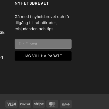
NYHETSBREVET
Gå med i nyhetsbrevet och få
tillgång till rabattkoder,
erbjudanden och tips.
USB
r!
v
Visa
PayPal
Stripe
MasterCard
Cash