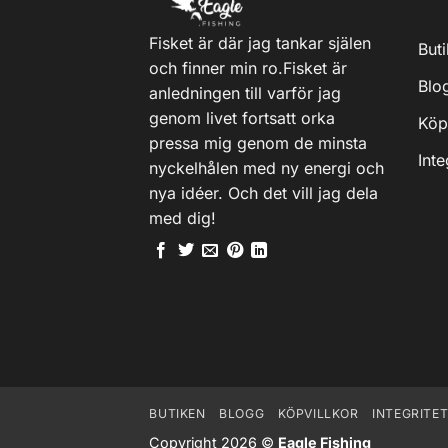
varianter.
De
Fisket är där jag tankar själen
olika
But
och finner min ro.Fisket är
alternativen
Blo
anledningen till varför jag
kan
väljas
genom livet fortsatt orka
Köp
på
pressa mig genom de minsta
Inte
produktsidan
nyckelhålen med ny energi och
nya idéer. Och det vill jag dela
med dig!
BUTIKEN
BLOGG
KÖPVILLKOR
INTEGRITE
Copyright 2026 ©
Eagle Fishing