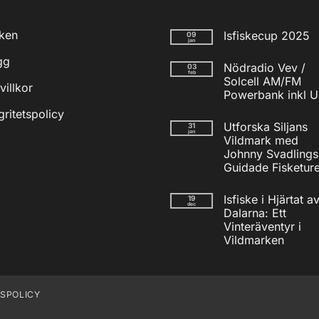
iken
Isfiskecup 2025
09
jan
Inga
gg
kommentarer
Nödradio Vev /
03
till
feb
Isfiskecup
Solcell AM/FM
villkor
2025
Powerbank inkl 
Inga
gritetspolicy
kommentarer
Utforska Siljans
31
till
jan
Nödradio
Vildmark med
Vev
Johnny Svadlings
/
Solcell
Guidade Fisketure
AM/FM
Inga
Powerbank
kommentarer
inkl
Isfiske i Hjärtat a
19
till
USB
dec
Utforska
Dalarna: Ett
Siljans
Vinteräventyr i
Vildmark
med
Vildmarken
Johnny
Inga
Svadlings
kommentarer
Guidade
till
Fisketurer!
Isfiske
i
TSPOLICY
Hjärtat
av
Dalarna: