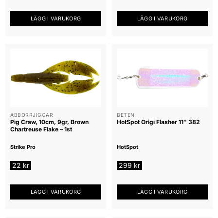
LÄGG I VARUKORG
LÄGG I VARUKORG
ABBORRJIGGAR
BETEN
Pig Craw, 10cm, 9gr, Brown
HotSpot Origi Flasher 11″ 382
Chartreuse Flake – 1st
Strike Pro
HotSpot
22
kr
299
kr
LÄGG I VARUKORG
LÄGG I VARUKORG