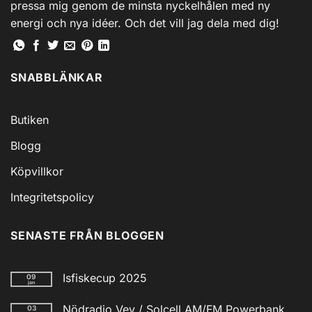
pressa mig genom de minsta nyckelhålen med ny
energi och nya idéer. Och det vill jag dela med dig!
SNABBLÄNKAR
Butiken
Blogg
Köpvillkor
Integritetspolicy
SENASTE FRÅN BLOGGEN
Isfiskecup 2025
09
jan
Inga
kommentarer
Nödradio Vev / Solcell AM/FM Powerbank
03
till