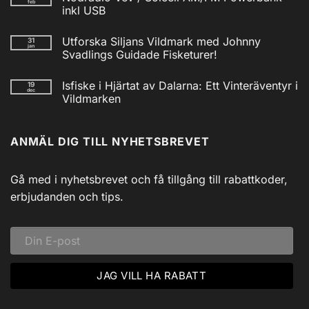
feb
Isfiskecup
inkl USB
2025
Inga
kommentarer
Utforska Siljans Vildmark med Johnny
31
till
jan
Nödradio
Svadlings Guidade Fisketurer!
Vev
/
Inga
Solcell
kommentarer
Isfiske i Hjärtat av Dalarna: Ett Vinteräventyr i
19
till
AM/FM
dec
Utforska
Powerbank
Vildmarken
Siljans
inkl
Vildmark
Inga
USB
med
kommentarer
till
Johnny
ANMÄL DIG TILL NYHETSBREVET
Isfiske
Svadlings
i
Guidade
Hjärtat
Fisketurer!
av
Dalarna:
Gå med i nyhetsbrevet och få tillgång till rabattkoder,
Ett
Vinteräventyr
erbjudanden och tips.
i
Vildmarken