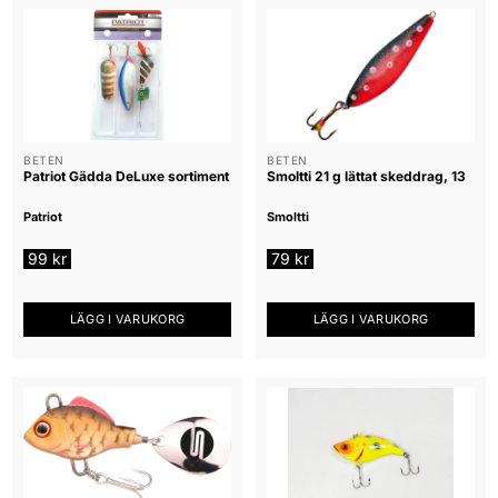
BETEN
BETEN
Patriot Gädda DeLuxe sortiment
Smoltti 21 g lättat skeddrag, 13
Patriot
Smoltti
99
kr
79
kr
LÄGG I VARUKORG
LÄGG I VARUKORG