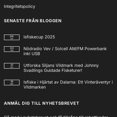
Integritetspolicy
SENASTE FRÅN BLOGGEN
Isfiskecup 2025
09
jan
Inga
kommentarer
Nödradio Vev / Solcell AM/FM Powerbank
03
till
feb
Isfiskecup
inkl USB
2025
Inga
kommentarer
Utforska Siljans Vildmark med Johnny
31
till
jan
Nödradio
Svadlings Guidade Fisketurer!
Vev
/
Inga
Solcell
kommentarer
Isfiske i Hjärtat av Dalarna: Ett Vinteräventyr i
19
till
AM/FM
dec
Utforska
Powerbank
Vildmarken
Siljans
inkl
Vildmark
Inga
USB
med
kommentarer
till
Johnny
ANMÄL DIG TILL NYHETSBREVET
Isfiske
Svadlings
i
Guidade
Hjärtat
Fisketurer!
av
Dalarna: