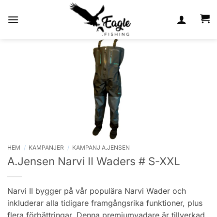
Skip
to
content
HEM
/
KAMPANJER
/
KAMPANJ A.JENSEN
A.Jensen Narvi II Waders # S-XXL
Narvi II bygger på vår populära Narvi Wader och
inkluderar alla tidigare framgångsrika funktioner, plus
flera förbättringar. Denna premiumvadare är tillverkad