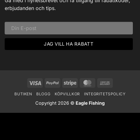
Gå med i nyhetsbrevet och få tillgång till rabattkoder,
Ett
Vinteräventyr
erbjudanden och tips.
i
Vildmarken
Visa
PayPal
Stripe
MasterCard
Cash
On
BUTIKEN
BLOGG
KÖPVILLKOR
INTEGRITETSPOLICY
Delivery
Copyright 2026 ©
Eagle Fishing