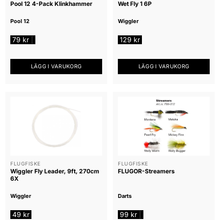
Pool 12 4-Pack Klinkhammer
Wet Fly 1 6P
Pool 12
Wiggler
79
kr
129
kr
|
LÄGG I VARUKORG
LÄGG I VARUKORG
FLUGFISKE
FLUGFISKE
Wiggler Fly Leader, 9ft, 270cm
FLUGOR-Streamers
6X
Wiggler
Darts
49
kr
99
kr
|