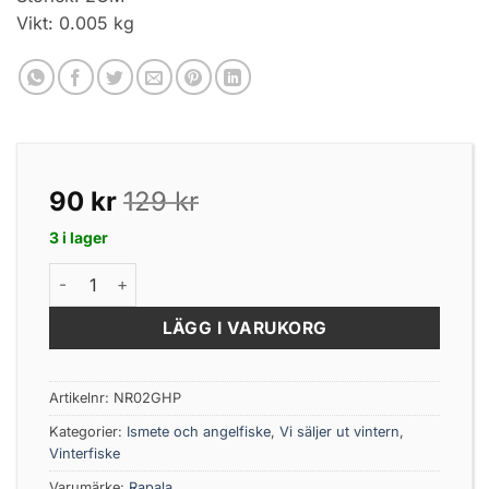
Vikt: 0.005 kg
90
kr
129
kr
3 i lager
Nano Rap 2 Glow Hot Perch mängd
LÄGG I VARUKORG
Artikelnr:
NR02GHP
Kategorier:
Ismete och angelfiske
,
Vi säljer ut vintern
,
Vinterfiske
Varumärke:
Rapala