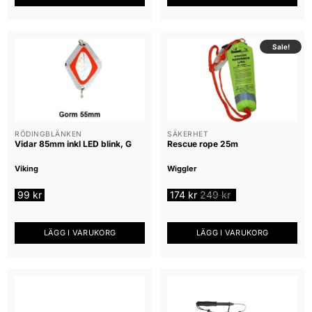
Sale!
RÖDINGBLÄNKEN
SÄKERHET
Vidar 85mm inkl LED blink, G
Rescue rope 25m
Viking
Wiggler
99
kr
174
kr
249
kr
LÄGG I VARUKORG
LÄGG I VARUKORG