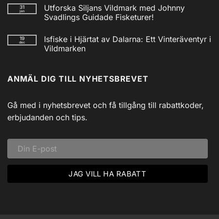
kommentarer
Utforska Siljans Vildmark med Johnny
31
till
jan
Nödradio
Svadlings Guidade Fisketurer!
Vev
/
Inga
Solcell
kommentarer
Isfiske i Hjärtat av Dalarna: Ett Vinteräventyr i
19
till
AM/FM
dec
Utforska
Powerbank
Vildmarken
Siljans
inkl
Vildmark
Inga
USB
med
kommentarer
till
Johnny
ANMÄL DIG TILL NYHETSBREVET
Isfiske
Svadlings
i
Guidade
Hjärtat
Fisketurer!
av
Dalarna:
Gå med i nyhetsbrevet och få tillgång till rabattkoder,
Ett
Vinteräventyr
erbjudanden och tips.
i
Vildmarken