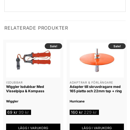
RELATERADE PRODUKTER
Sale!
Sale!
ISDUBBAR
ADAPTRAR & FÖRLÄNGARE
Wiggler Isdubbar Med
Adapter till skruvdragare med
Visselpipa & Kompass
165 platta och 22mm tap + ring
Wiggler
Hurricane
69
kr
99
kr
160
kr
229
kr
LÄGG I VARUKORG
LÄGG I VARUKORG