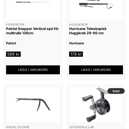
FISKESPÖN
HUGGKROK
Patriot Snapper Vertical spö för
Hurricane Teleskopisk
multirulle 138cm
Huggkrok 29-60 cm
Patriot
Hurricane
599
kr
179
kr
LÄGG I VARUKORG
LÄGG I VARUKORG
Sale!
KROKLOSSARE
ISFISKERULLAR