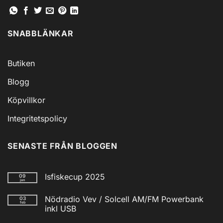
SNABBLÄNKAR
Butiken
Blogg
Köpvillkor
Integritetspolicy
SENASTE FRÅN BLOGGEN
Isfiskecup 2025
09
jan
Inga
kommentarer
Nödradio Vev / Solcell AM/FM Powerbank
03
till
feb
Isfiskecup
inkl USB
2025
Inga