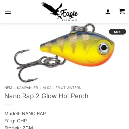
Skip
to
content
Sale!
HEM
/
KAMPANJER
/
VI SÄLJER UT VINTERN
Nano Rap 2 Glow Hot Perch
Modell: NANO RAP
Färg: GHP
Storlek: 2CM