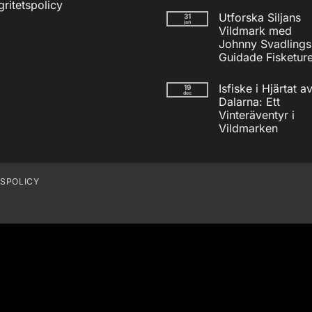
Inga
gritetspolicy
kommentarer
Utforska Siljans
31
till
jan
Nödradio
Vildmark med
Vev
Johnny Svadlings
/
Solcell
Guidade Fisketure
AM/FM
Inga
Powerbank
kommentarer
inkl
Isfiske i Hjärtat a
19
till
USB
dec
Utforska
Dalarna: Ett
Siljans
Vinteräventyr i
Vildmark
med
Vildmarken
Johnny
Inga
Svadlings
kommentarer
Guidade
till
Fisketurer!
Isfiske
i
TSPOLICY
Hjärtat
av
Dalarna:
Ett
Vinteräventyr
i
Vildmarken