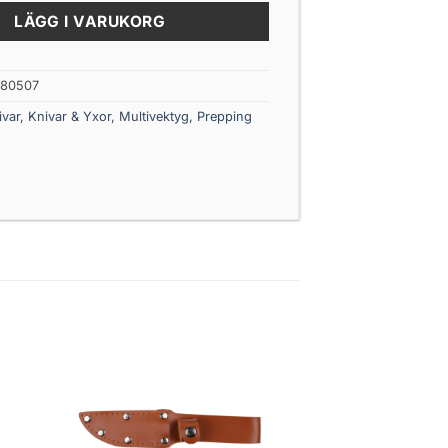
LÄGG I VARUKORG
580507
ivar
,
Knivar & Yxor
,
Multivektyg
,
Prepping