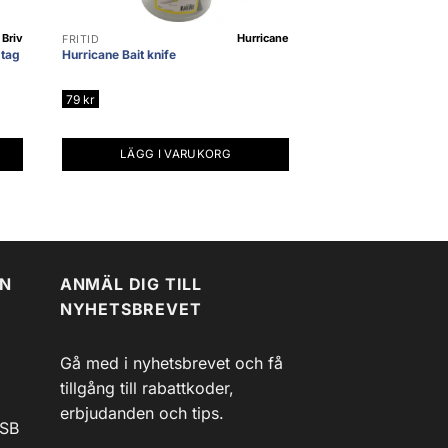
Briv
Hurricane
FRITID
dtag
Hurricane Bait knife
79
kr
LÄGG I VARUKORG
EN
ANMÄL DIG TILL
NYHETSBREVET
Gå med i nyhetsbrevet och få
tillgång till rabattkoder,
erbjudanden och tips.
USB