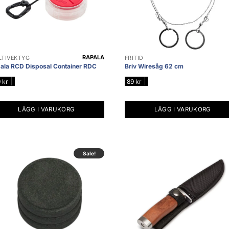
RAPALA
TIVEKTYG
FRITID
ala RCD Disposal Container RDC
Briv Wiresåg 62 cm
|
|
9
kr
89
kr
LÄGG I VARUKORG
LÄGG I VARUKORG
Sale!