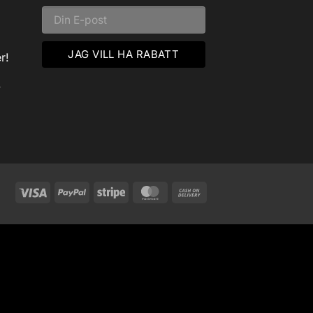
r!
v
Visa
PayPal
Stripe
MasterCard
Cash
On
Delivery