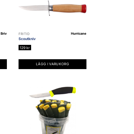
Briv
Hurricane
FRITID
Scoutkniv
129
kr
LÄGG I VARUKORG