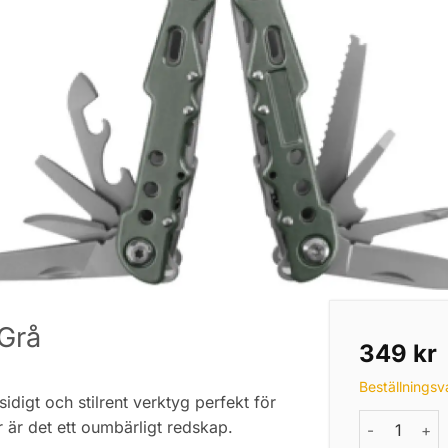
 Grå
349
kr
Beställningsv
idigt och stilrent verktyg perfekt för
Multitverkt
r är det ett oumbärligt redskap.