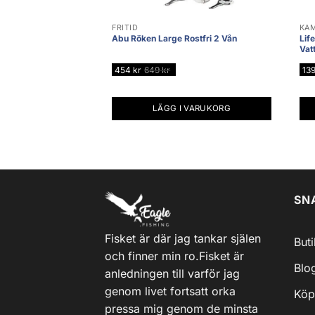
FRITID
KA
Abu Röken Large Rostfri 2 Vån
Life
Vat
454
kr
649
kr
13
LÄGG I VARUKORG
SN
Fisket är där jag tankar själen
But
och finner min ro.Fisket är
Blo
anledningen till varför jag
genom livet fortsatt orka
Köp
pressa mig genom de minsta