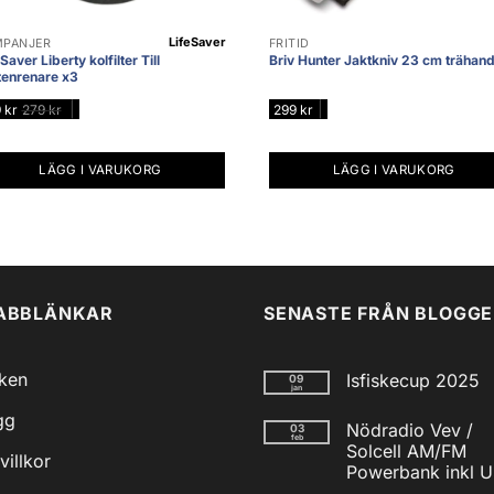
LifeSaver
MPANJER
FRITID
Saver Liberty kolfilter Till
Briv Hunter Jaktkniv 23 cm trähan
tenrenare x3
|
|
9
kr
279
kr
299
kr
LÄGG I VARUKORG
LÄGG I VARUKORG
ABBLÄNKAR
SENASTE FRÅN BLOGG
iken
Isfiskecup 2025
09
jan
Inga
gg
kommentarer
Nödradio Vev /
03
till
feb
Isfiskecup
Solcell AM/FM
villkor
2025
Powerbank inkl 