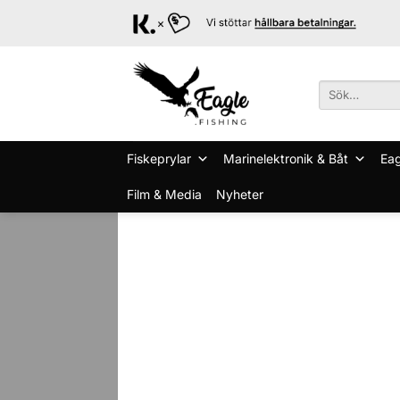
Skip
to
content
Sök
efter:
Fiskeprylar
Marinelektronik & Båt
Eag
Film & Media
Nyheter