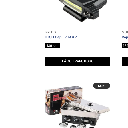
FRITID
MUL
IFISH Cap Light UV
Rap
|
139
kr
12
LÄGG I VARUKORG
Sale!