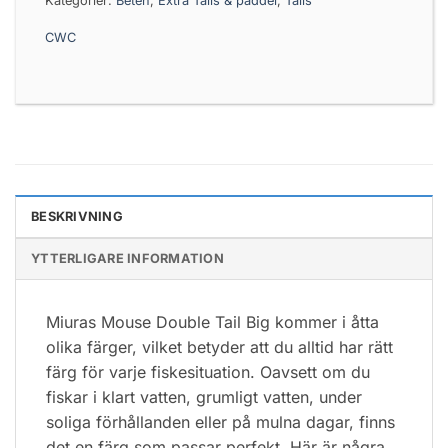
Kategorier:
Beten
,
Extra Tails & paddel
,
Tails
CWC
BESKRIVNING
YTTERLIGARE INFORMATION
Miuras Mouse Double Tail Big kommer i åtta
olika färger, vilket betyder att du alltid har rätt
färg för varje fiskesituation. Oavsett om du
fiskar i klart vatten, grumligt vatten, under
soliga förhållanden eller på mulna dagar, finns
det en färg som passar perfekt. Här är några