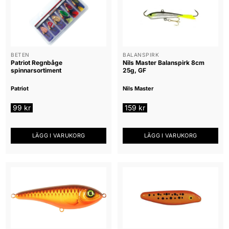
BETEN
BALANSPIRK
Patriot Regnbåge
Nils Master Balanspirk 8cm
spinnarsortiment
25g, GF
Patriot
Nils Master
99
kr
159
kr
LÄGG I VARUKORG
LÄGG I VARUKORG