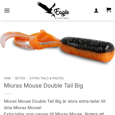
Skip
to
content
HEM
/
BETEN
/
EXTRA TAILS & PADDEL
Miuras Mouse Double Tail Big
Miuras Mouse Double Tail Big är stora extra-tailar till
dina Miuras Mouse!
Extra tailar som passar till Miuras Mouse. Notera att