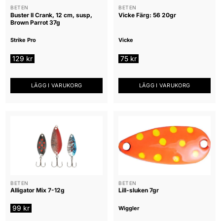
BETEN
BETEN
Buster II Crank, 12 cm, susp,
Vicke Färg: 56 20gr
Brown Parrot 37g
Strike Pro
Vicke
129
kr
75
kr
LÄGG I VARUKORG
LÄGG I VARUKORG
BETEN
BETEN
Alligator Mix 7-12g
Lill-sluken 7gr
99
kr
Wiggler