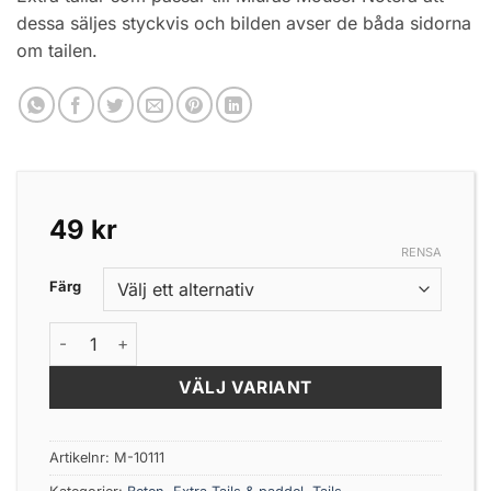
dessa säljes styckvis och bilden avser de båda sidorna
om tailen.
49
kr
RENSA
Färg
Miuras Mouse Double Tail Big mängd
VÄLJ VARIANT
Artikelnr:
M-10111