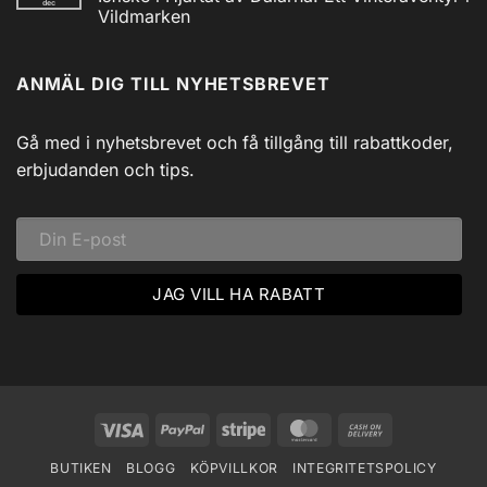
dec
Utforska
Powerbank
Vildmarken
Siljans
inkl
Vildmark
Inga
USB
med
kommentarer
till
Johnny
ANMÄL DIG TILL NYHETSBREVET
Isfiske
Svadlings
i
Guidade
Hjärtat
Fisketurer!
av
Dalarna:
Gå med i nyhetsbrevet och få tillgång till rabattkoder,
Ett
Vinteräventyr
erbjudanden och tips.
i
Vildmarken
Visa
PayPal
Stripe
MasterCard
Cash
On
BUTIKEN
BLOGG
KÖPVILLKOR
INTEGRITETSPOLICY
Delivery