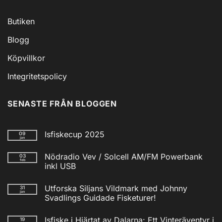
Butiken
Blogg
Köpvillkor
Integritetspolicy
SENASTE FRÅN BLOGGEN
Isfiskecup 2025
09
jan
Inga
kommentarer
Nödradio Vev / Solcell AM/FM Powerbank
03
till
feb
Isfiskecup
inkl USB
2025
Inga
kommentarer
Utforska Siljans Vildmark med Johnny
31
till
jan
Nödradio
Svadlings Guidade Fisketurer!
Vev
/
Inga
Solcell
kommentarer
Isfiske i Hjärtat av Dalarna: Ett Vinteräventyr i
19
till
AM/FM