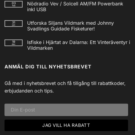
kommentarer
Nödradio Vev / Solcell AM/FM Powerbank
03
till
feb
Isfiskecup
inkl USB
2025
Inga
kommentarer
Utforska Siljans Vildmark med Johnny
31
till
jan
Nödradio
Svadlings Guidade Fisketurer!
Vev
/
Inga
Solcell
kommentarer
Isfiske i Hjärtat av Dalarna: Ett Vinteräventyr i
19
till
AM/FM
dec
Utforska
Powerbank
Vildmarken
Siljans
inkl
Vildmark
Inga
USB
med
kommentarer
till
Johnny
ANMÄL DIG TILL NYHETSBREVET
Isfiske
Svadlings
i
Guidade
Hjärtat
Fisketurer!
av
Dalarna:
Gå med i nyhetsbrevet och få tillgång till rabattkoder,
Ett
Vinteräventyr
erbjudanden och tips.
i
Vildmarken