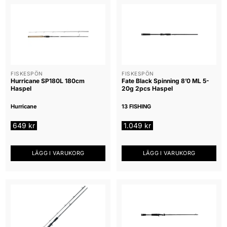
FISKESPÖN
FISKESPÖN
Hurricane SP180L 180cm
Fate Black Spinning 8’0 ML 5-
Haspel
20g 2pcs Haspel
Hurricane
13 FISHING
649
kr
1.049
kr
LÄGG I VARUKORG
LÄGG I VARUKORG