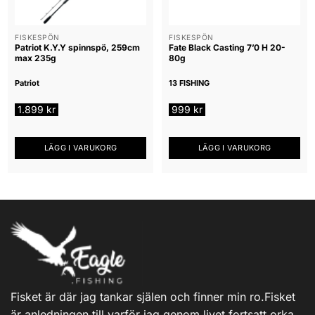
FISKESPÖN
FISKESPÖN
Patriot K.Y.Y spinnspö, 259cm
Fate Black Casting 7’0 H 20-
max 235g
80g
Patriot
13 FISHING
1.899
kr
999
kr
LÄGG I VARUKORG
LÄGG I VARUKORG
Fisket är där jag tankar själen och finner min ro.Fisket
är anledningen till varför jag genom livet fortsatt orka