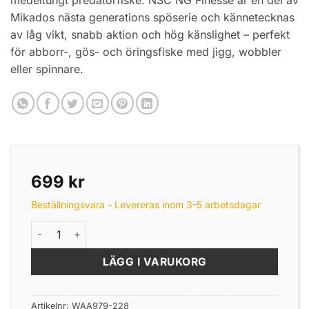
Mikados nästa generations spöserie och kännetecknas
av låg vikt, snabb aktion och hög känslighet – perfekt
för abborr-, gös- och öringsfiske med jigg, wobbler
eller spinnare.
699
kr
Beställningsvara - Levereras inom 3-5 arbetsdagar
Mikado Nsc N.G Finesse Spin 228 5-25g 2 Delat Haspel m
LÄGG I VARUKORG
Artikelnr:
WAA979-228