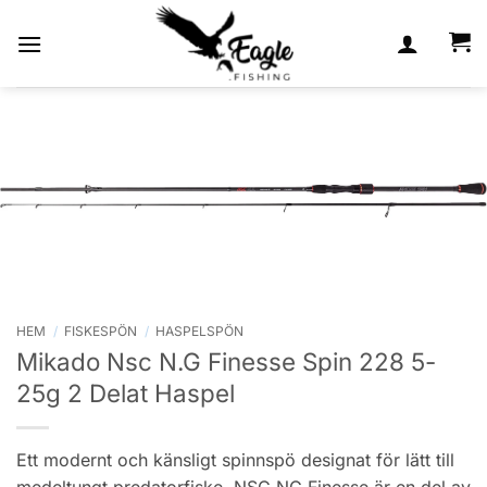
Skip
to
content
HEM
/
FISKESPÖN
/
HASPELSPÖN
Mikado Nsc N.G Finesse Spin 228 5-
25g 2 Delat Haspel
Ett modernt och känsligt spinnspö designat för lätt till
medeltungt predatorfiske. NSC NG Finesse är en del av