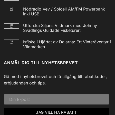
Inga
kommentarer
Nödradio Vev / Solcell AM/FM Powerbank
03
till
feb
Isfiskecup
inkl USB
2025
Inga
kommentarer
Utforska Siljans Vildmark med Johnny
31
till
jan
Nödradio
Svadlings Guidade Fisketurer!
Vev
/
Inga
Solcell
kommentarer
Isfiske i Hjärtat av Dalarna: Ett Vinteräventyr i
19
till
AM/FM
dec
Utforska
Powerbank
Vildmarken
Siljans
inkl
Vildmark
Inga
USB
med
kommentarer
till
Johnny
ANMÄL DIG TILL NYHETSBREVET
Isfiske
Svadlings
i
Guidade
Hjärtat
Fisketurer!
av
Dalarna:
Gå med i nyhetsbrevet och få tillgång till rabattkoder,
Ett
Vinteräventyr
erbjudanden och tips.
i
Vildmarken