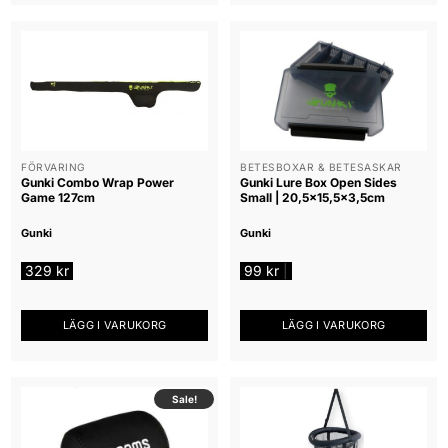
FÖRVARING
BETESBOXAR & BETESASKAR
Gunki Combo Wrap Power
Gunki Lure Box Open Sides
Game 127cm
Small | 20,5×15,5×3,5cm
Gunki
Gunki
329
kr
99
kr
|
LÄGG I VARUKORG
LÄGG I VARUKORG
Sale!