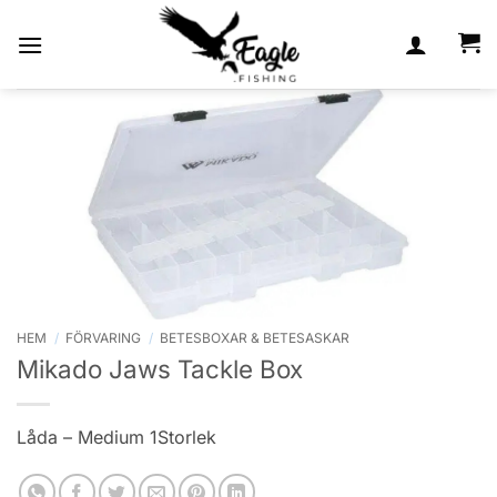
Skip
to
content
HEM
/
FÖRVARING
/
BETESBOXAR & BETESASKAR
Mikado Jaws Tackle Box
Låda – Medium 1Storlek