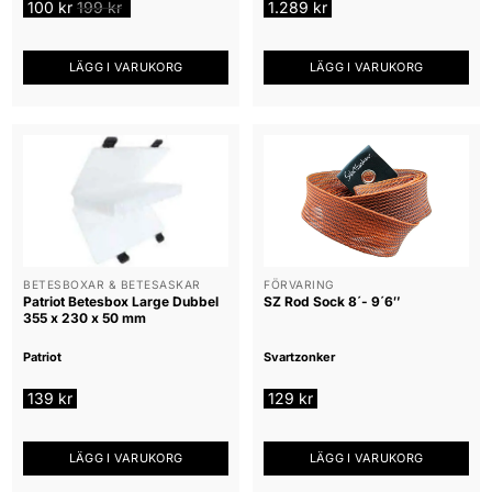
100
kr
199
kr
1.289
kr
LÄGG I VARUKORG
LÄGG I VARUKORG
BETESBOXAR & BETESASKAR
FÖRVARING
Patriot Betesbox Large Dubbel
SZ Rod Sock 8´- 9´6″
355 x 230 x 50 mm
Patriot
Svartzonker
139
kr
129
kr
LÄGG I VARUKORG
LÄGG I VARUKORG