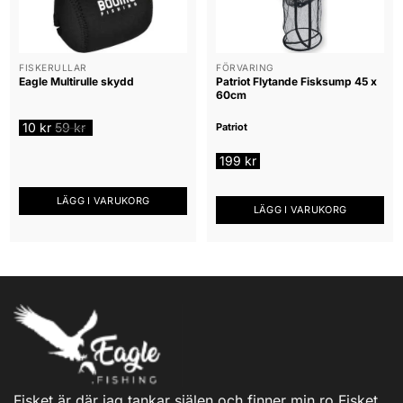
FISKERULLAR
FÖRVARING
Eagle Multirulle skydd
Patriot Flytande Fisksump 45 x
60cm
10
kr
59
kr
Patriot
199
kr
LÄGG I VARUKORG
LÄGG I VARUKORG
Fisket är där jag tankar själen och finner min ro.Fisket