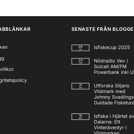
ABBLÄNKAR
SENASTE FRÅN BLOGG
iken
Isfiskecup 2025
09
jan
Inga
gg
kommentarer
Nödradio Vev /
03
till
feb
Isfiskecup
Solcell AM/FM
villkor
2025
Powerbank inkl 
Inga
gritetspolicy
kommentarer
Utforska Siljans
31
till
jan
Nödradio
Vildmark med
Vev
Johnny Svadlings
/
Solcell
Guidade Fisketure
AM/FM
Inga
Powerbank
kommentarer
inkl
Isfiske i Hjärtat a
19
till
USB
dec
Utforska
Dalarna: Ett
Siljans
Vinteräventyr i
Vildmark
med
Vildmarken