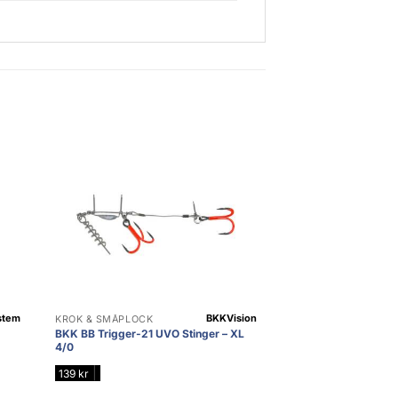
ystem
BKK
Vision
KROK & SMÅPLOCK
BKK BB Trigger-21 UVO Stinger – XL
4/0
|
139
kr