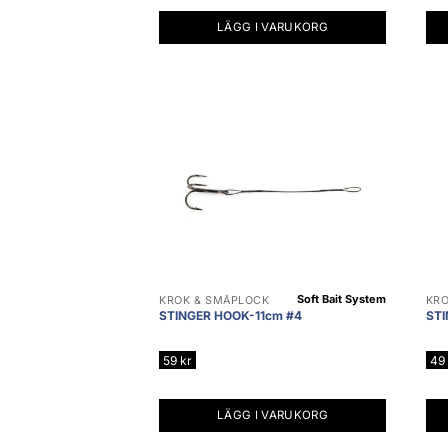
LÄGG I VARUKORG
Soft Bait System
KROK & SMÅPLOCK
KRO
STINGER HOOK-11cm #4
STI
59
kr
49
LÄGG I VARUKORG