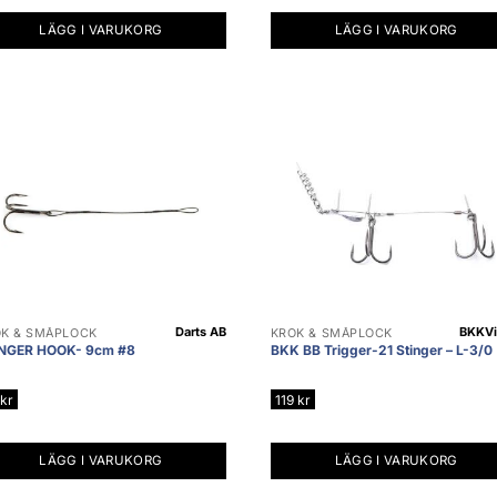
LÄGG I VARUKORG
LÄGG I VARUKORG
Darts AB
BKK
Vi
K & SMÅPLOCK
KROK & SMÅPLOCK
NGER HOOK- 9cm #8
BKK BB Trigger-21 Stinger – L-3/0
kr
119
kr
LÄGG I VARUKORG
LÄGG I VARUKORG