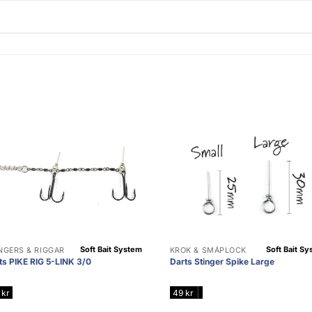
Soft Bait System
Soft Bait S
NGERS & RIGGAR
KROK & SMÅPLOCK
ts PIKE RIG 5-LINK 3/0
Darts Stinger Spike Large
|
9
kr
49
kr