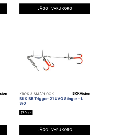
LÄGG I VARUKORG
sion
BKK
Vision
KROK & SMÅPLOCK
BKK BB Trigger-21 UVO Stinger – L
3/0
179
kr
LÄGG I VARUKORG