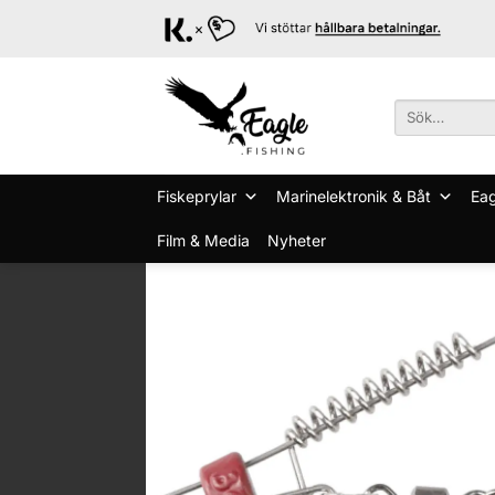
Skip
to
content
Sök
efter:
Fiskeprylar
Marinelektronik & Båt
Eag
Film & Media
Nyheter