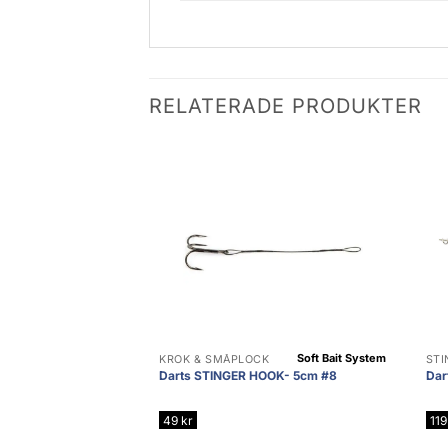
RELATERADE PRODUKTER
Soft Bait System
KROK & SMÅPLOCK
STI
Darts STINGER HOOK- 5cm #8
Dar
49
kr
11