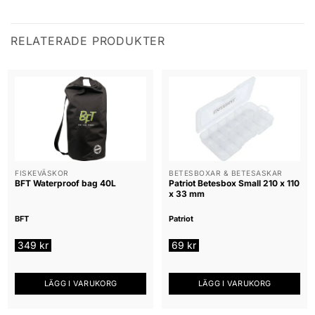
RELATERADE PRODUKTER
FISKEVÄSKOR
BETESBOXAR & BETESASKAR
BFT Waterproof bag 40L
Patriot Betesbox Small 210 x 110
x 33 mm
BFT
Patriot
349
kr
69
kr
LÄGG I VARUKORG
LÄGG I VARUKORG