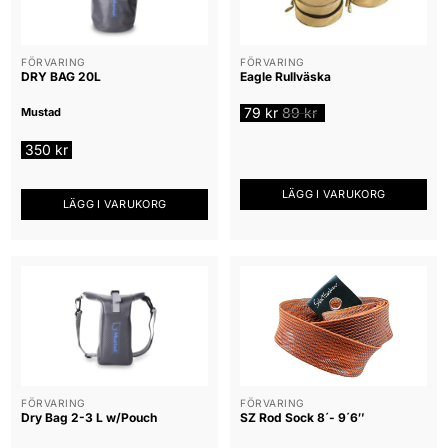
FÖRVARING
FÖRVARING
DRY BAG 20L
Eagle Rullväska
79
kr
89
kr
Mustad
350
kr
LÄGG I VARUKORG
LÄGG I VARUKORG
FÖRVARING
FÖRVARING
Dry Bag 2-3 L w/Pouch
SZ Rod Sock 8´- 9´6″