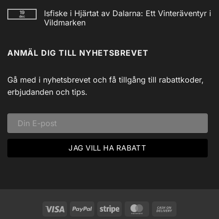
/
Inga
Solcell
kommentarer
Isfiske i Hjärtat av Dalarna: Ett Vinteräventyr i
19
till
AM/FM
dec
Utforska
Powerbank
Vildmarken
Siljans
inkl
Vildmark
Inga
USB
med
kommentarer
till
Johnny
ANMÄL DIG TILL NYHETSBREVET
Isfiske
Svadlings
i
Guidade
Hjärtat
Fisketurer!
av
Dalarna:
Gå med i nyhetsbrevet och få tillgång till rabattkoder,
Ett
Vinteräventyr
erbjudanden och tips.
i
Vildmarken
Visa
PayPal
Stripe
MasterCard
Cash