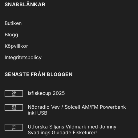
SNABBLÄNKAR
Butiken
Blogg
Köpvillkor
Integritetspolicy
SENASTE FRÅN BLOGGEN
Isfiskecup 2025
09
jan
Inga
kommentarer
Nödradio Vev / Solcell AM/FM Powerbank
03
till
feb
Isfiskecup
inkl USB
2025
Inga
kommentarer
Utforska Siljans Vildmark med Johnny
31
till
jan
Nödradio
Svadlings Guidade Fisketurer!
Vev