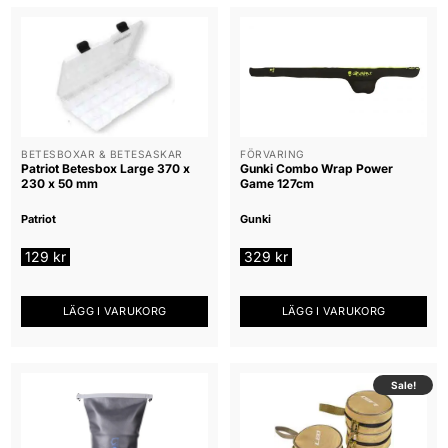
BETESBOXAR & BETESASKAR
FÖRVARING
Patriot Betesbox Large 370 x
Gunki Combo Wrap Power
230 x 50 mm
Game 127cm
Patriot
Gunki
129
kr
329
kr
LÄGG I VARUKORG
LÄGG I VARUKORG
Sale!