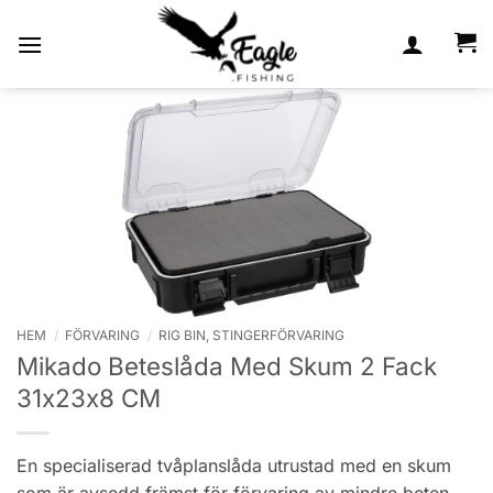
Skip
to
content
HEM
/
FÖRVARING
/
RIG BIN, STINGERFÖRVARING
Mikado Beteslåda Med Skum 2 Fack
31x23x8 CM
En specialiserad tvåplanslåda utrustad med en skum
som är avsedd främst för förvaring av mindre beten