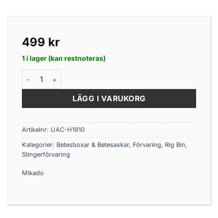
499
kr
1 i lager (kan restnoteras)
Mikado Beteslåda Med Skum 2 Fack 31x23x8 CM mängd
LÄGG I VARUKORG
Artikelnr:
UAC-H1910
Kategorier:
Betesboxar & Betesaskar
,
Förvaring
,
Rig Bin,
Stingerförvaring
Mikado