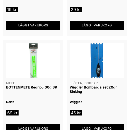
19
kr
29
kr
LÄGG I VARUKORG
LÄGG I VARUKORG
METE
FLÖTEN, DOBBAR
BOTTENMETE Regnb.-30g 3K
Wiggler Bombarda set 20gr
Sinking
Darts
Wiggler
69
kr
45
kr
LÄGG I VARUKORG
LÄGG I VARUKORG