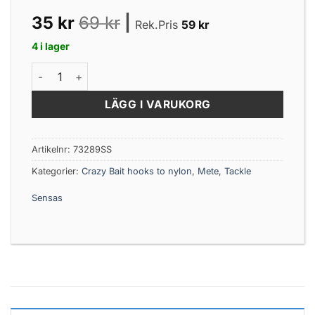
35
kr
69
kr
|
Rek.Pris
59
kr
4 i lager
Method Band 4015 Hooks To Nylon 14/22 mängd
LÄGG I VARUKORG
Artikelnr:
73289SS
Kategorier:
Crazy Bait hooks to nylon
,
Mete
,
Tackle
Sensas