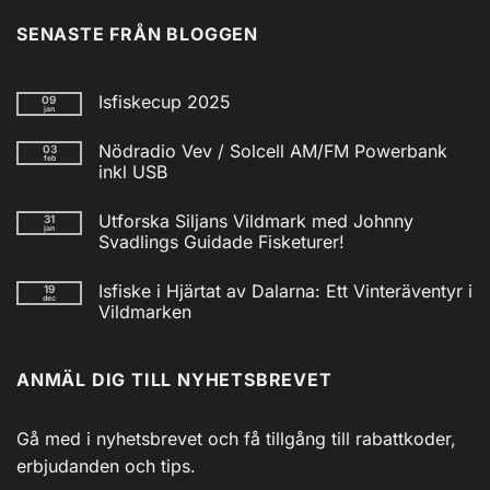
SENASTE FRÅN BLOGGEN
Isfiskecup 2025
09
jan
Inga
kommentarer
Nödradio Vev / Solcell AM/FM Powerbank
03
till
feb
Isfiskecup
inkl USB
2025
Inga
kommentarer
Utforska Siljans Vildmark med Johnny
31
till
jan
Nödradio
Svadlings Guidade Fisketurer!
Vev
/
Inga
Solcell
kommentarer
Isfiske i Hjärtat av Dalarna: Ett Vinteräventyr i
19
till
AM/FM
dec
Utforska
Powerbank
Vildmarken
Siljans
inkl
Vildmark
Inga
USB
med
kommentarer
till
Johnny
ANMÄL DIG TILL NYHETSBREVET
Isfiske
Svadlings
i
Guidade
Hjärtat
Fisketurer!
av
Dalarna:
Gå med i nyhetsbrevet och få tillgång till rabattkoder,
Ett
Vinteräventyr
erbjudanden och tips.
i
Vildmarken