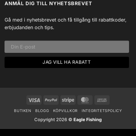
ANMÄL DIG TILL NYHETSBREVET
Isfiske
Svadlings
i
Guidade
Hjärtat
Fisketurer!
av
Dalarna:
Gå med i nyhetsbrevet och få tillgång till rabattkoder,
Ett
Vinteräventyr
erbjudanden och tips.
i
Vildmarken
Visa
PayPal
Stripe
MasterCard
Cash
On
BUTIKEN
BLOGG
KÖPVILLKOR
INTEGRITETSPOLICY
Delivery
Copyright 2026 ©
Eagle Fishing