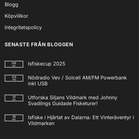
Blogg
Köpvillkor
Integritetspolicy
SENASTE FRÅN BLOGGEN
Isfiskecup 2025
09
jan
Inga
kommentarer
Nödradio Vev / Solcell AM/FM Powerbank
03
till
feb
Isfiskecup
inkl USB
2025
Inga
kommentarer
Utforska Siljans Vildmark med Johnny
31
till
jan
Nödradio
Svadlings Guidade Fisketurer!
Vev
/
Inga
Solcell
kommentarer
Isfiske i Hjärtat av Dalarna: Ett Vinteräventyr i
19
till
AM/FM
dec
Utforska
Powerbank
Vildmarken
Siljans
inkl
Vildmark
Inga
USB
med
kommentarer
till
Johnny