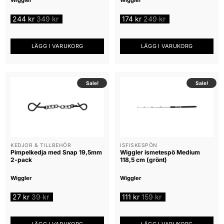
244
kr
349
kr
174
kr
249
kr
LÄGG I VARUKORG
LÄGG I VARUKORG
Sale!
Sale!
KEDJOR & TILLBEHÖR
ISFISKESPÖN
Pimpelkedja med Snap 19,5mm
Wiggler ismetespö Medium
2-pack
118,5 cm (grönt)
Wiggler
Wiggler
27
kr
39
kr
111
kr
159
kr
LÄGG I VARUKORG
LÄGG I VARUKORG