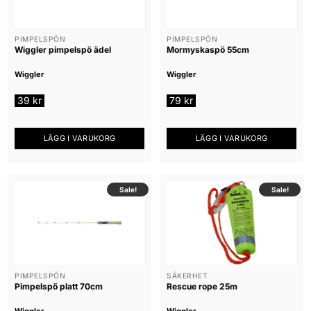
PIMPELSPÖN
PIMPELSPÖN
Wiggler pimpelspö ädel
Mormyskaspö 55cm
Wiggler
Wiggler
39
kr
79
kr
LÄGG I VARUKORG
LÄGG I VARUKORG
Sale!
Sale!
PIMPELSPÖN
SÄKERHET
Pimpelspö platt 70cm
Rescue rope 25m
Wiggler
Wiggler