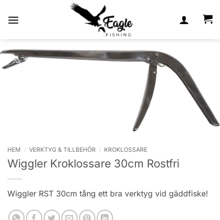
Skip
to
content
HEM
/
VERKTYG & TILLBEHÖR
/
KROKLOSSARE
Wiggler Kroklossare 30cm Rostfri
Wiggler RST 30cm tång ett bra verktyg vid gäddfiske!