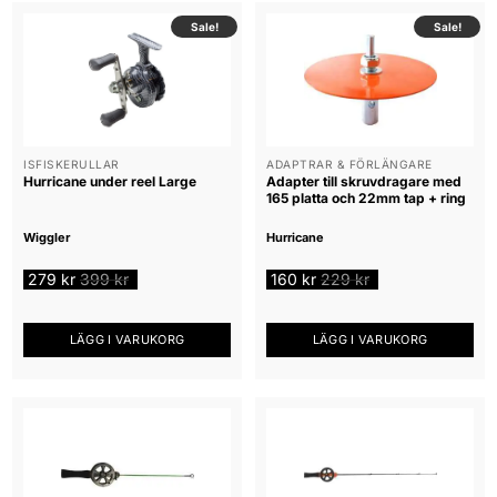
Sale!
Sale!
ISFISKERULLAR
ADAPTRAR & FÖRLÄNGARE
Hurricane under reel Large
Adapter till skruvdragare med
165 platta och 22mm tap + ring
Wiggler
Hurricane
279
kr
399
kr
160
kr
229
kr
LÄGG I VARUKORG
LÄGG I VARUKORG