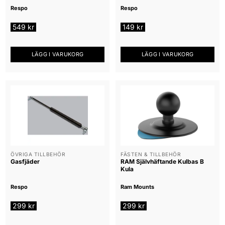
Respo
Respo
549
kr
149
kr
LÄGG I VARUKORG
LÄGG I VARUKORG
ÖVRIGA TILLBEHÖR
FÄSTEN & TILLBEHÖR
Gasfjäder
RAM Självhäftande Kulbas B
Kula
Respo
Ram Mounts
299
kr
299
kr