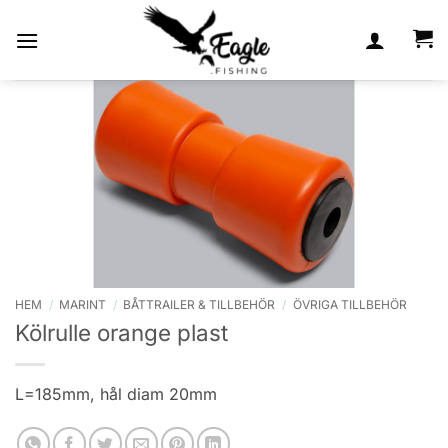
Skip
to
content
HEM
/
MARINT
/
BÅTTRAILER & TILLBEHÖR
/
ÖVRIGA TILLBEHÖR
Kölrulle orange plast
L=185mm, hål diam 20mm