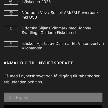
Isfiskecup 2025
09
jan
Inga
kommentarer
Nödradio Vev / Solcell AM/FM Powerbank
03
till
feb
Isfiskecup
inkl USB
2025
Inga
kommentarer
Utforska Siljans Vildmark med Johnny
31
till
jan
Nödradio
Svadlings Guidade Fisketurer!
Vev
/
Inga
Solcell
kommentarer
Isfiske i Hjärtat av Dalarna: Ett Vinteräventyr i
19
till
AM/FM
dec
Utforska
Powerbank
Vildmarken
Siljans
inkl
Vildmark
Inga
USB
med
kommentarer
till
Johnny
ANMÄL DIG TILL NYHETSBREVET
Isfiske
Svadlings
i
Guidade
Hjärtat
Fisketurer!
av
Dalarna:
Gå med i nyhetsbrevet och få tillgång till rabattkoder,
Ett
Vinteräventyr
erbjudanden och tips.
i
Vildmarken