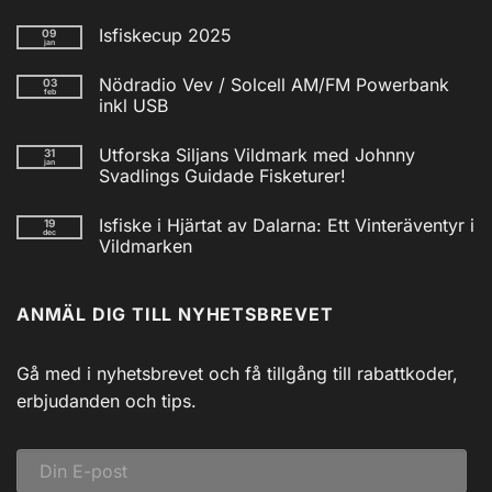
Isfiskecup 2025
09
jan
Inga
kommentarer
Nödradio Vev / Solcell AM/FM Powerbank
03
till
feb
Isfiskecup
inkl USB
2025
Inga
kommentarer
Utforska Siljans Vildmark med Johnny
31
till
jan
Nödradio
Svadlings Guidade Fisketurer!
Vev
/
Inga
Solcell
kommentarer
Isfiske i Hjärtat av Dalarna: Ett Vinteräventyr i
19
till
AM/FM
dec
Utforska
Powerbank
Vildmarken
Siljans
inkl
Vildmark
Inga
USB
med
kommentarer
till
Johnny
ANMÄL DIG TILL NYHETSBREVET
Isfiske
Svadlings
i
Guidade
Hjärtat
Fisketurer!
av
Dalarna:
Gå med i nyhetsbrevet och få tillgång till rabattkoder,
Ett
Vinteräventyr
erbjudanden och tips.
i
Vildmarken