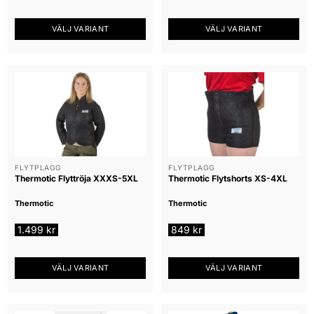
VÄLJ VARIANT
VÄLJ VARIANT
Den
Den
här
här
produkten
produkten
har
har
flera
flera
varianter.
varianter.
De
De
olika
olika
alternativen
alternativen
FLYTPLAGG
FLYTPLAGG
Thermotic Flyttröja XXXS-5XL
Thermotic Flytshorts XS-4XL
kan
kan
väljas
väljas
Thermotic
Thermotic
på
på
produktsidan
produktsidan
1.499
kr
849
kr
VÄLJ VARIANT
VÄLJ VARIANT
Den
Den
här
här