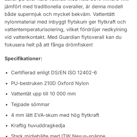
jämfört med traditionella overaller, är denna modell
både supermjuk och mycket bekväm. Vattentätt
nylonmaterial med inbyggt flytskum ger flytkraft och
vattentemperaturisolering, vilket fördröjer nedkylning
vid vattenkontakt. Med Guardian flytoverall kan du
fokusera helt på att fånga drömfisken!
Specifikationer:
Certifierad enligt DS/EN ISO 12402-6
PU-bestruken 210D Oxford Nylon
Vattentät upp till 10 000 mm
Tejpade sömmar
4 mm lätt EVA-skum med hög flytkraft
Kraftig huvuddragkedja
Stark midjebälte med ITW Nexus-spänne