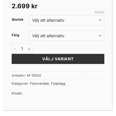
2.699
kr
RENSA
Storlek
Färg
Kinetic Guardian 2-delad Flytoverall mängd
VÄLJ VARIANT
Artikelnr:
M-10042
Kategorier:
Flytoveraller
,
Flytplagg
Kinetic