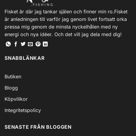
alternativen
alternativen
Fisket är där jag tankar själen och finner min ro.Fisket
kan
kan
är anledningen till varför jag genom livet fortsatt orka
väljas
väljas
på
på
pressa mig genom de minsta nyckelhålen med ny
produktsidan
produktsidan
energi och nya idéer. Och det vill jag dela med dig!
SNABBLÄNKAR
Butiken
Blogg
Köpvillkor
Integritetspolicy
SENASTE FRÅN BLOGGEN