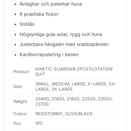
Avtagbar och justerbar huva
9 praktiska fickor
Snölås
Högsynliga gula axlar, rygg och huva
Justerbara hängslen med snabbspännen
Kardborrejustering i benen
KINETIC GUARDIAN 2PCS FLOTATION
Product
SUIT
SMALL, MEDIUM, LARGE, X-LARGE, XX-
Size
LARGE, 3X-LARGE
2040G, 2140G, 2180G, 2250G, 2300G,
Weight
2370G
Colour
RED/STORMY, OLIVE/BLACK
Pcs.
1PC