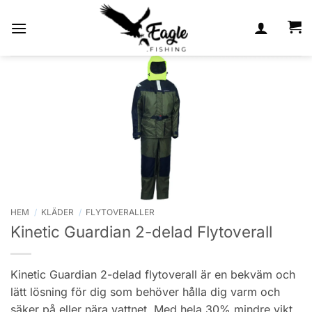
Skip
to
content
HEM
/
KLÄDER
/
FLYTOVERALLER
Kinetic Guardian 2-delad Flytoverall
Kinetic Guardian 2-delad flytoverall är en bekväm och
lätt lösning för dig som behöver hålla dig varm och
säker på eller nära vattnet. Med hela 30% mindre vikt