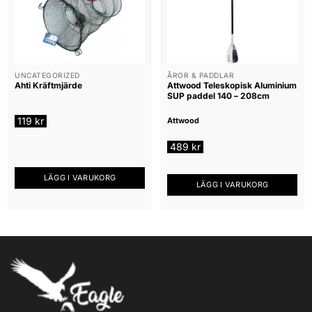
flera
flera
varianter.
varianter.
De
De
olika
olika
alternativen
alternativen
UNCATEGORIZED
ÅROR & PADDLAR
Ahti Kräftmjärde
Attwood Teleskopisk Aluminium
kan
kan
SUP paddel 140 – 208cm
väljas
väljas
på
på
119
kr
Attwood
produktsidan
produktsidan
489
kr
LÄGG I VARUKORG
LÄGG I VARUKORG