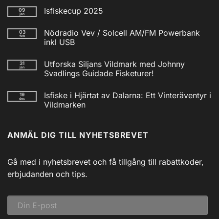
Isfiskecup 2025
09
jan
Inga
kommentarer
Nödradio Vev / Solcell AM/FM Powerbank
03
till
feb
Isfiskecup
inkl USB
2025
Inga
kommentarer
Utforska Siljans Vildmark med Johnny
31
till
jan
Nödradio
Svadlings Guidade Fisketurer!
Vev
/
Inga
Solcell
kommentarer
Isfiske i Hjärtat av Dalarna: Ett Vinteräventyr i
19
till
AM/FM
dec
Utforska
Powerbank
Vildmarken
Siljans
inkl
Vildmark
Inga
USB
med
kommentarer
till
Johnny
ANMÄL DIG TILL NYHETSBREVET
Isfiske
Svadlings
i
Guidade
Hjärtat
Fisketurer!
av
Dalarna:
Gå med i nyhetsbrevet och få tillgång till rabattkoder,
Ett
Vinteräventyr
erbjudanden och tips.
i
Vildmarken