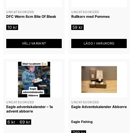
UNCATEGORIZED
UNCATEGORIZED
DFC Worm 8cm Bite Of Bleak
Rullkorv med Pommes
10
kr
59
kr
VÄLJ VARIANT
LÄGG I VARUKORG
Den
här
produkten
har
flera
varianter.
De
olika
alternativen
UNCATEGORIZED
UNCATEGORIZED
Eagle adventskalender – 1a
Eagle Adventskalender Abborre
kan
advent abborre
väljas
på
Prisintervall:
6
kr
69
kr
–
Eagle Fishing
6 kr
produktsidan
till
749
kr
69 kr