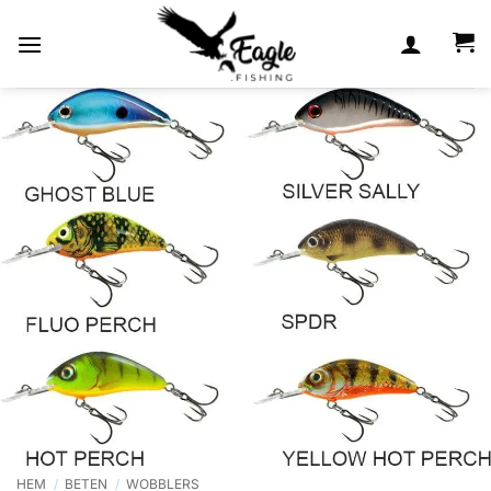
Skip
to
content
HEM
/
BETEN
/
WOBBLERS