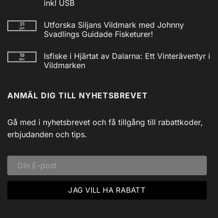
Isfiskecup
inkl USB
2025
Inga
kommentarer
Utforska Siljans Vildmark med Johnny
31
till
jan
Nödradio
Svadlings Guidade Fisketurer!
Vev
/
Inga
Solcell
kommentarer
Isfiske i Hjärtat av Dalarna: Ett Vinteräventyr i
19
till
AM/FM
dec
Utforska
Powerbank
Vildmarken
Siljans
inkl
Vildmark
Inga
USB
med
kommentarer
till
Johnny
ANMÄL DIG TILL NYHETSBREVET
Isfiske
Svadlings
i
Guidade
Hjärtat
Fisketurer!
av
Dalarna:
Gå med i nyhetsbrevet och få tillgång till rabattkoder,
Ett
Vinteräventyr
erbjudanden och tips.
i
Vildmarken