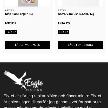
BETEN
BETEN
Släp 1:an Färg: KSG
Astro Vibe UV, 5,5cm, 17g
Lidmans
Strike Pro
149
kr
119
kr
LÄGG I VARUKORG
LÄGG I VARUKORG
Fisket är där jag tankar själen och finner min ro.Fisket
är anledningen till varför jag genom livet fortsatt orka
pressa mig genom de minsta nyckelhålen med ny