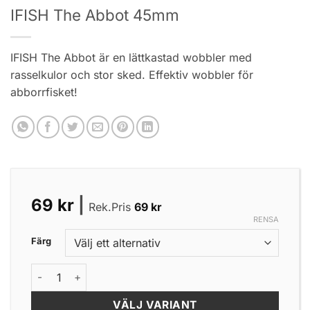
IFISH The Abbot 45mm
IFISH The Abbot är en lättkastad wobbler med
rasselkulor och stor sked. Effektiv wobbler för
abborrfisket!
69
kr
|
Rek.Pris
69
kr
RENSA
Färg
IFISH The Abbot 45mm mängd
VÄLJ VARIANT