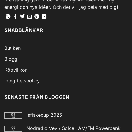
energi och nya idéer. Och det vill jag dela med dig!
SNABBLÄNKAR
Butiken
Blogg
Köpvillkor
Integritetspolicy
SENASTE FRÅN BLOGGEN
Isfiskecup 2025
09
jan
Inga
kommentarer
Nödradio Vev / Solcell AM/FM Powerbank
03
till
feb