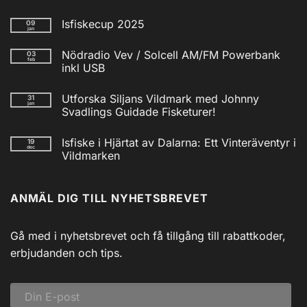
Isfiskecup 2025
09
jan
Inga
kommentarer
Nödradio Vev / Solcell AM/FM Powerbank
03
till
feb
Isfiskecup
inkl USB
2025
Inga
kommentarer
Utforska Siljans Vildmark med Johnny
31
till
jan
Nödradio
Svadlings Guidade Fisketurer!
Vev
/
Inga
Solcell
kommentarer
Isfiske i Hjärtat av Dalarna: Ett Vinteräventyr i
19
till
AM/FM
dec
Utforska
Powerbank
Vildmarken
Siljans
inkl
Vildmark
Inga
USB
med
kommentarer
till
Johnny
ANMÄL DIG TILL NYHETSBREVET
Isfiske
Svadlings
i
Guidade
Hjärtat
Fisketurer!
av
Dalarna:
Gå med i nyhetsbrevet och få tillgång till rabattkoder,
Ett
Vinteräventyr
erbjudanden och tips.
i
Vildmarken