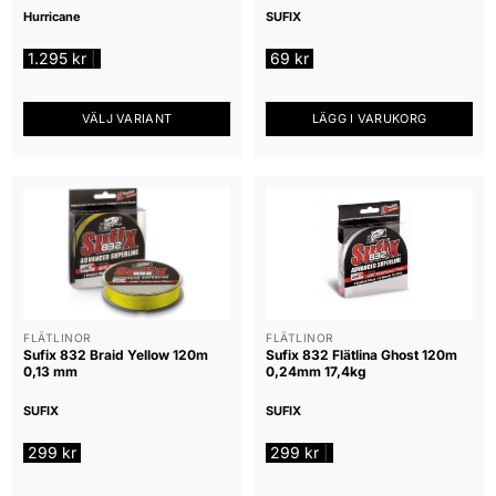
Hurricane
SUFIX
1.295
kr
69
kr
|
VÄLJ VARIANT
LÄGG I VARUKORG
Den
här
produkten
har
flera
varianter.
De
olika
alternativen
FLÄTLINOR
FLÄTLINOR
Sufix 832 Braid Yellow 120m
Sufix 832 Flätlina Ghost 120m
kan
0,13 mm
0,24mm 17,4kg
väljas
på
SUFIX
SUFIX
produktsidan
299
kr
299
kr
|