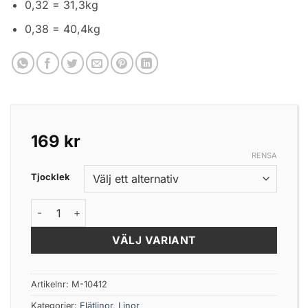
0,32 = 31,3kg
0,38 = 40,4kg
169
kr
RENSA
Tjocklek
Hurricane X8 Braid Yellow 135m mängd
VÄLJ VARIANT
Artikelnr:
M-10412
Kategorier:
Flätlinor
,
Linor