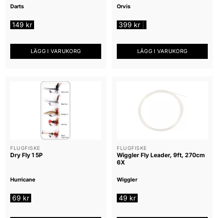
Darts
Orvis
149
kr
399
kr
|
LÄGG I VARUKORG
LÄGG I VARUKORG
FLUGFISKE
FLUGFISKE
Dry Fly 1 5P
Wiggler Fly Leader, 9ft, 270cm
6X
Hurricane
Wiggler
69
kr
49
kr