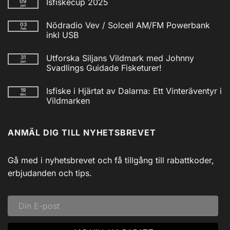
Isfiskecup 2025
09
jan
Inga
kommentarer
Nödradio Vev / Solcell AM/FM Powerbank
03
till
feb
Isfiskecup
inkl USB
2025
Inga
kommentarer
Utforska Siljans Vildmark med Johnny
31
till
jan
Nödradio
Svadlings Guidade Fisketurer!
Vev
/
Inga
Solcell
kommentarer
Isfiske i Hjärtat av Dalarna: Ett Vinteräventyr i
19
till
AM/FM
dec
Utforska
Powerbank
Vildmarken
Siljans
inkl
Vildmark
Inga
USB
med
kommentarer
till
Johnny
ANMÄL DIG TILL NYHETSBREVET
Isfiske
Svadlings
i
Guidade
Hjärtat
Fisketurer!
av
Dalarna:
Gå med i nyhetsbrevet och få tillgång till rabattkoder,
Ett
Vinteräventyr
erbjudanden och tips.
i
Vildmarken