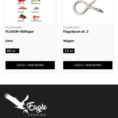
FLUGFISKE
FLUGFISKE
FLUGOR-Våtflugor
Flugclipset stl. 3
Darts
Wiggler
99
kr
29
kr
|
LÄGG I VARUKORG
LÄGG I VARUKORG