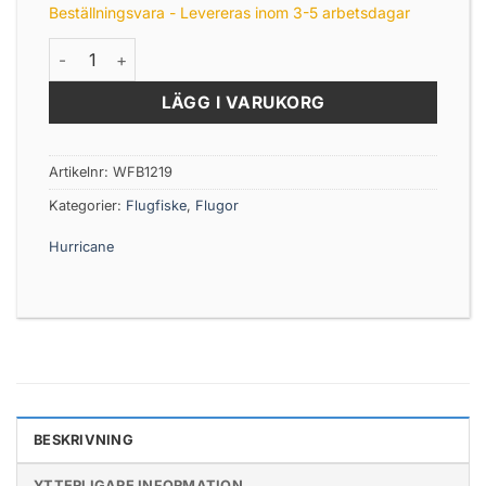
Beställningsvara - Levereras inom 3-5 arbetsdagar
Goldheads Short Shank 5P mängd
LÄGG I VARUKORG
Artikelnr:
WFB1219
Kategorier:
Flugfiske
,
Flugor
Hurricane
BESKRIVNING
YTTERLIGARE INFORMATION