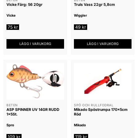
Vicke Färg: 56 20gr
Truls Vass 22gr 5,8cm
Vicke
Wiggler
75
kr
49
kr
LÄGG I VARUKORG
LÄGG I VARUKORG
BETEN
SPÖ OCH RULLFODRAL
ASP SPINNER UV 14GR RUDD
Mikado Spöstrumpa 170x5cm
1x5St.
Röd
Spro
Mikado
109
kr
119
kr