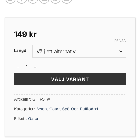
149
kr
RENSA
Längd
GATOR ROD SOCK WHITE mängd
VÄLJ VARIANT
Artikelnr:
GT-RS-W
Kategorier:
Beten
,
Gator
,
Spö Och Rullfodral
Etikett:
Gator