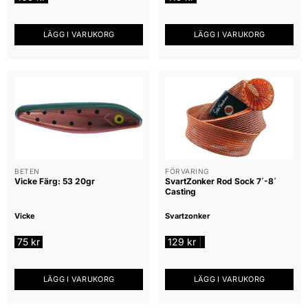
LÄGG I VARUKORG
LÄGG I VARUKORG
BETEN
FÖRVARING
Vicke Färg: 53 20gr
SvartZonker Rod Sock 7´-8´
Casting
Vicke
Svartzonker
75
kr
129
kr
|
LÄGG I VARUKORG
LÄGG I VARUKORG