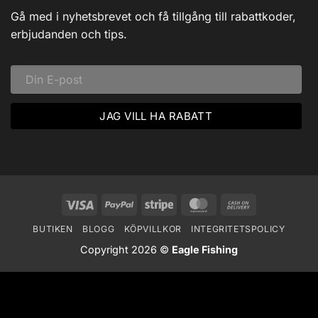
av
Dalarna:
Gå med i nyhetsbrevet och få tillgång till rabattkoder,
Ett
Vinteräventyr
erbjudanden och tips.
i
Vildmarken
Visa
PayPal
Stripe
MasterCard
Cash
On
BUTIKEN
BLOGG
KÖPVILLKOR
INTEGRITETSPOLICY
Delivery
Copyright 2026 ©
Eagle Fishing