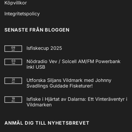
Köpvillkor
Integritetspolicy
SENASTE FRÅN BLOGGEN
Isfiskecup 2025
09
jan
Inga
kommentarer
Nödradio Vev / Solcell AM/FM Powerbank
03
till
feb
Isfiskecup
inkl USB
2025
Inga
kommentarer
Utforska Siljans Vildmark med Johnny
31
till
jan
Nödradio
Svadlings Guidade Fisketurer!
Vev
/
Inga
Solcell
kommentarer
Isfiske i Hjärtat av Dalarna: Ett Vinteräventyr i
19
till
AM/FM
dec
Utforska
Powerbank
Vildmarken
Siljans
inkl
Vildmark
Inga
USB
med
kommentarer
till
Johnny
ANMÄL DIG TILL NYHETSBREVET
Isfiske
Svadlings
i
Guidade
Hjärtat
Fisketurer!