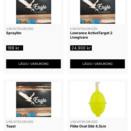
UNCATEGORIZED
UNCATEGORIZED
Spraylim
Lowrance ActiveTarget 2
Livegivare
199
kr
24.900
kr
|
LÄGG I VARUKORG
LÄGG I VARUKORG
UNCATEGORIZED
UNCATEGORIZED
Toast
Flöte Oval Glid 4,5cm