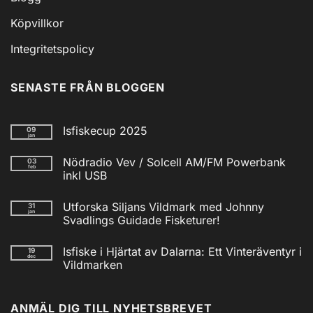
Köpvillkor
Integritetspolicy
SENASTE FRÅN BLOGGEN
Isfiskecup 2025
09
jan
Inga
kommentarer
Nödradio Vev / Solcell AM/FM Powerbank
03
till
feb
Isfiskecup
inkl USB
2025
Inga
kommentarer
Utforska Siljans Vildmark med Johnny
31
till
jan
Nödradio
Svadlings Guidade Fisketurer!
Vev
/
Inga
Solcell
kommentarer
Isfiske i Hjärtat av Dalarna: Ett Vinteräventyr i
19
till
AM/FM
dec
Utforska
Powerbank
Vildmarken
Siljans
inkl
Vildmark
Inga
USB
med
kommentarer
till
Johnny
ANMÄL DIG TILL NYHETSBREVET
Isfiske
Svadlings