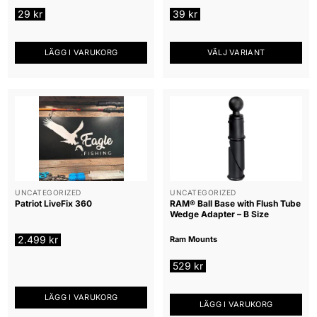
29
kr
39
kr
LÄGG I VARUKORG
VÄLJ VARIANT
Den
här
produkten
har
flera
varianter.
De
olika
alternativen
UNCATEGORIZED
UNCATEGORIZED
Patriot LiveFix 360
RAM® Ball Base with Flush Tube
kan
Wedge Adapter – B Size
väljas
på
2.499
kr
Ram Mounts
produktsidan
529
kr
LÄGG I VARUKORG
LÄGG I VARUKORG