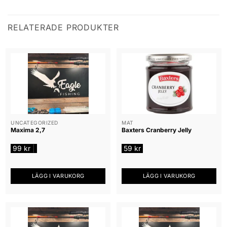
RELATERADE PRODUKTER
UNCATEGORIZED
MAT
Maxima 2,7
Baxters Cranberry Jelly
99
kr
59
kr
|
LÄGG I VARUKORG
LÄGG I VARUKORG