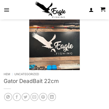
Skip
to
content
HEM
/
UNCATEGORIZED
Gator DeadBait 22cm