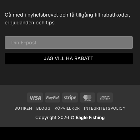
i
Guidade
Hjärtat
Fisketurer!
av
Dalarna:
Gå med i nyhetsbrevet och få tillgång till rabattkoder,
Ett
Vinteräventyr
erbjudanden och tips.
i
Vildmarken
Visa
PayPal
Stripe
MasterCard
Cash
On
BUTIKEN
BLOGG
KÖPVILLKOR
INTEGRITETSPOLICY
Delivery
Copyright 2026 ©
Eagle Fishing