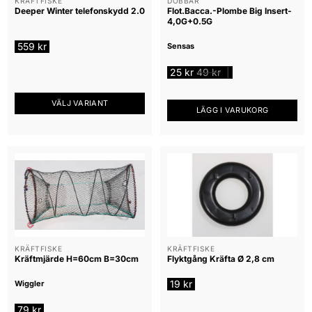
KRÄFTFISKE
DOBBAR
Deeper Winter telefonskydd 2.0
Flot.Bacca.-Plombe Big Insert-
4,0G+0.5G
559
kr
Sensas
25
kr
49
kr
|
VÄLJ VARIANT
LÄGG I VARUKORG
Den
här
produkten
har
flera
varianter.
De
olika
alternativen
KRÄFTFISKE
KRÄFTFISKE
kan
Kräftmjärde H=60cm B=30cm
Flyktgång Kräfta Ø 2,8 cm
väljas
på
19
kr
Wiggler
produktsidan
79
kr