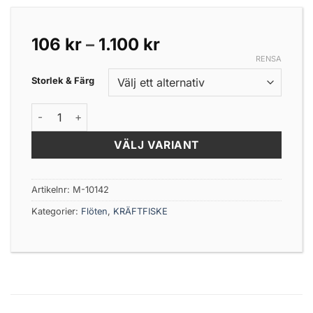
Prisintervall:
106
kr
–
1.100
kr
106 kr
RENSA
till
Storlek & Färg
1.100 kr
Garnblåsa hård 4" - 8" 10st mängd
VÄLJ VARIANT
Artikelnr:
M-10142
Kategorier:
Flöten
,
KRÄFTFISKE