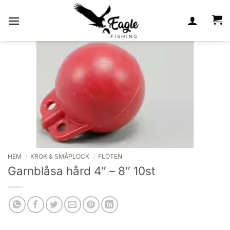
Skip
to
content
HEM
/
KROK & SMÅPLOCK
/
FLÖTEN
Garnblåsa hård 4″ – 8″ 10st