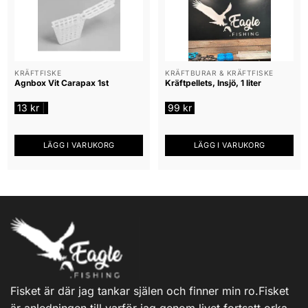
KRÄFTFISKE
KRÄFTBURAR & KRÄFTFISKE
Agnbox Vit Carapax 1st
Kräftpellets, Insjö, 1 liter
13
kr
99
kr
|
LÄGG I VARUKORG
LÄGG I VARUKORG
Fisket är där jag tankar själen och finner min ro.Fisket
är anledningen till varför jag genom livet fortsatt orka