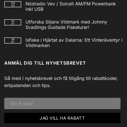
kommentarer
Nödradio Vev / Solcell AM/FM Powerbank
03
till
feb
Isfiskecup
inkl USB
2025
Inga
kommentarer
Utforska Siljans Vildmark med Johnny
31
till
jan
Nödradio
Svadlings Guidade Fisketurer!
Vev
/
Inga
Solcell
kommentarer
Isfiske i Hjärtat av Dalarna: Ett Vinteräventyr i
19
till
AM/FM
dec
Utforska
Powerbank
Vildmarken
Siljans
inkl
Vildmark
Inga
USB
med
kommentarer
till
Johnny
ANMÄL DIG TILL NYHETSBREVET
Isfiske
Svadlings
i
Guidade
Hjärtat
Fisketurer!
av
Dalarna:
Gå med i nyhetsbrevet och få tillgång till rabattkoder,
Ett
Vinteräventyr
erbjudanden och tips.
i
Vildmarken