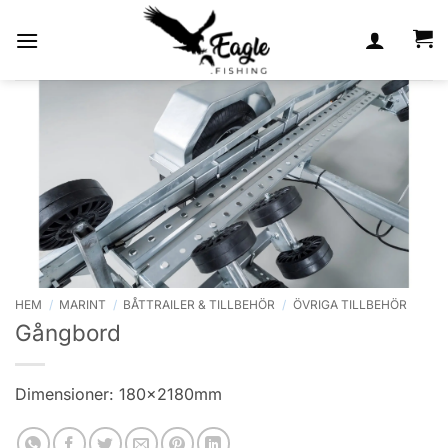
Skip
to
content
HEM
/
MARINT
/
BÅTTRAILER & TILLBEHÖR
/
ÖVRIGA TILLBEHÖR
Gångbord
Dimensioner: 180x2180mm