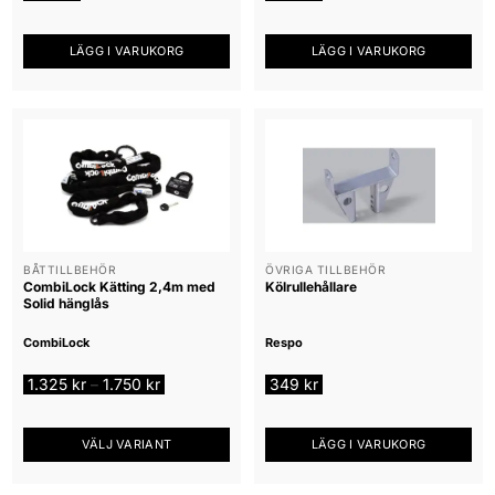
LÄGG I VARUKORG
LÄGG I VARUKORG
BÅTTILLBEHÖR
ÖVRIGA TILLBEHÖR
CombiLock Kätting 2,4m med
Kölrullehållare
Solid hänglås
CombiLock
Respo
Prisintervall:
1.325
kr
1.750
kr
349
kr
–
1.325 kr
till
1.750 kr
VÄLJ VARIANT
LÄGG I VARUKORG
Den
här