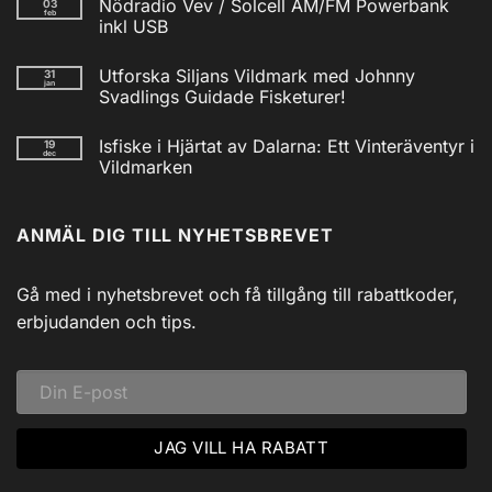
Nödradio Vev / Solcell AM/FM Powerbank
03
till
feb
Isfiskecup
inkl USB
2025
Inga
kommentarer
Utforska Siljans Vildmark med Johnny
31
till
jan
Nödradio
Svadlings Guidade Fisketurer!
Vev
/
Inga
Solcell
kommentarer
Isfiske i Hjärtat av Dalarna: Ett Vinteräventyr i
19
till
AM/FM
dec
Utforska
Powerbank
Vildmarken
Siljans
inkl
Vildmark
Inga
USB
med
kommentarer
till
Johnny
ANMÄL DIG TILL NYHETSBREVET
Isfiske
Svadlings
i
Guidade
Hjärtat
Fisketurer!
av
Dalarna:
Gå med i nyhetsbrevet och få tillgång till rabattkoder,
Ett
Vinteräventyr
erbjudanden och tips.
i
Vildmarken