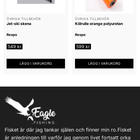
ÖVRIGA TILLBEHÖR
ÖVRIGA TILLBEHÖR
Jet-ski skena
Kölrulle orange polyuretan
Respo
Respo
549
kr
599
kr
LÄGG I VARUKORG
LÄGG I VARUKORG
Fisket är där jag tankar själen och finner min ro.Fisket
är anledningen till varför jag genom livet fortsatt orka