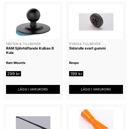
produkten
har
flera
varianter.
De
olika
alternativen
FÄSTEN & TILLBEHÖR
ÖVRIGA TILLBEHÖR
RAM Självhäftande Kulbas B
Sidorulle svart gummi
kan
Kula
väljas
på
Ram Mounts
Respo
produktsidan
299
kr
199
kr
LÄGG I VARUKORG
LÄGG I VARUKORG