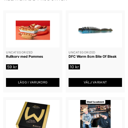
UNCATEGORIZED
UNCATEGORIZED
Rullkorv med Pommes
DFC Worm 8cm Bite Of Bleak
59
kr
10
kr
LÄGG I VARUKORG
VÄLJ VARIANT
Den
här
produkten
har
flera
varianter.
De