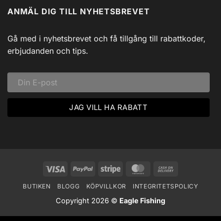
till
Johnny
ANMÄL DIG TILL NYHETSBREVET
Isfiske
Svadlings
i
Guidade
Hjärtat
Fisketurer!
av
Dalarna:
Gå med i nyhetsbrevet och få tillgång till rabattkoder,
Ett
Vinteräventyr
erbjudanden och tips.
i
Vildmarken
Visa
PayPal
Stripe
MasterCard
Cash
On
BUTIKEN
BLOGG
KÖPVILLKOR
INTEGRITETSPOLICY
Delivery
Copyright 2026 ©
Eagle Fishing