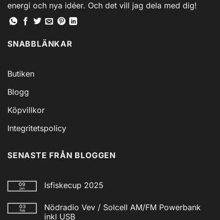
energi och nya idéer. Och det vill jag dela med dig!
SNABBLÄNKAR
Butiken
Blogg
Köpvillkor
Integritetspolicy
SENASTE FRÅN BLOGGEN
Isfiskecup 2025
09
jan
Inga
kommentarer
Nödradio Vev / Solcell AM/FM Powerbank
03
till
feb
Isfiskecup
inkl USB