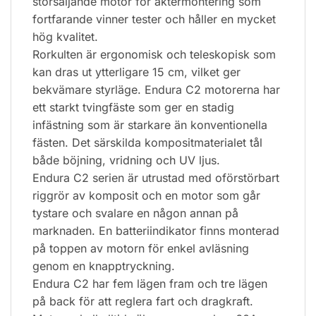
storsäljande motor för aktermontering som
fortfarande vinner tester och håller en mycket
hög kvalitet.
Rorkulten är ergonomisk och teleskopisk som
kan dras ut ytterligare 15 cm, vilket ger
bekvämare styrläge. Endura C2 motorerna har
ett starkt tvingfäste som ger en stadig
infästning som är starkare än konventionella
fästen. Det särskilda kompositmaterialet tål
både böjning, vridning och UV ljus.
Endura C2 serien är utrustad med oförstörbart
riggrör av komposit och en motor som går
tystare och svalare en någon annan på
marknaden. En batteriindikator finns monterad
på toppen av motorn för enkel avläsning
genom en knapptryckning.
Endura C2 har fem lägen fram och tre lägen
på back för att reglera fart och dragkraft.