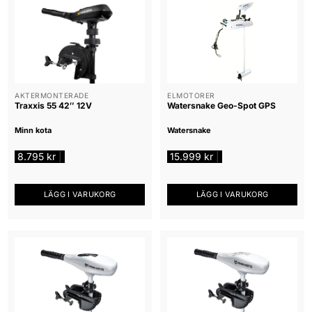
AKTERMONTERADE
ELMOTORER
Traxxis 55 42″ 12V
Watersnake Geo-Spot GPS
Minn kota
Watersnake
8.795
kr
15.999
kr
|
|
LÄGG I VARUKORG
LÄGG I VARUKORG