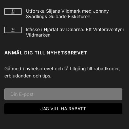
2025
Inga
kommentarer
Utforska Siljans Vildmark med Johnny
31
till
jan
Nödradio
Svadlings Guidade Fisketurer!
Vev
/
Inga
Solcell
kommentarer
Isfiske i Hjärtat av Dalarna: Ett Vinteräventyr i
19
till
AM/FM
dec
Utforska
Powerbank
Vildmarken
Siljans
inkl
Vildmark
Inga
USB
med
kommentarer
till
Johnny
ANMÄL DIG TILL NYHETSBREVET
Isfiske
Svadlings
i
Guidade
Hjärtat
Fisketurer!
av
Dalarna:
Gå med i nyhetsbrevet och få tillgång till rabattkoder,
Ett
Vinteräventyr
erbjudanden och tips.
i
Vildmarken