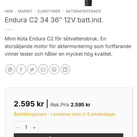
HEM
/
MARINT
/
ELMOTORER
/
AKTERMONTERADE
Endura C2 34 36″ 12V batt.ind.
Minn Kota Endura C2 för sötvattensbruk. En
storsäljande motor för aktermontering som fortfarande
vinner tester och håller en mycket hög kvalitet.
2.595
kr
|
Rek.Pris
2.595
kr
Beställningsvara - Levereras inom 3-5 arbetsdagar
Endura C2 34 36" 12V batt.ind. mängd