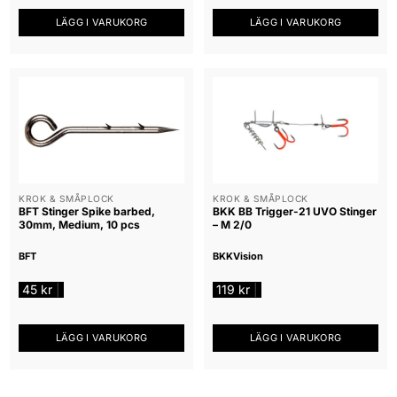
LÄGG I VARUKORG
LÄGG I VARUKORG
KROK & SMÅPLOCK
KROK & SMÅPLOCK
BFT Stinger Spike barbed,
BKK BB Trigger-21 UVO Stinger
30mm, Medium, 10 pcs
– M 2/0
BFT
BKK
Vision
45
kr
119
kr
|
|
LÄGG I VARUKORG
LÄGG I VARUKORG