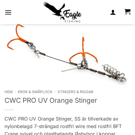
Skip
to
content
HEM
/
KROK & SMÅPLOCK
/
STINGERS & RIGGAR
CWC PRO UV Orange Stinger
CWC PRO UV Orange Stinger, SS är tillverkade av
nylonbelagd 7-strängad rostfri wire med rostfri BFT
Crane svivel och plastbelagda låshylsor i koppar.