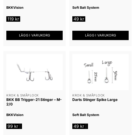
BKK
Vision
Soft Bait System
119
kr
49
kr
LÄGG I VARUKORG
LÄGG I VARUKORG
KROK & SMÅPLOCK
KROK & SMÅPLOCK
BKK BB Trigger-21 Stinger – M-
Darts Stinger Spike Large
2/0
BKK
Vision
Soft Bait System
99
kr
49
kr
|
|