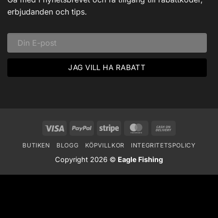
Ett
Vinteräventyr
erbjudanden och tips.
i
Vildmarken
Visa
PayPal
Stripe
MasterCard
Cash
On
BUTIKEN
BLOGG
KÖPVILLKOR
INTEGRITETSPOLICY
Delivery
Copyright 2026 ©
Eagle Fishing