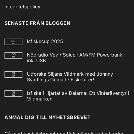
Integritetspolicy
SENASTE FRÅN BLOGGEN
Isfiskecup 2025
09
jan
Inga
kommentarer
Nödradio Vev / Solcell AM/FM Powerbank
03
till
feb
Isfiskecup
inkl USB
2025
Inga
kommentarer
Utforska Siljans Vildmark med Johnny
31
till
jan
Nödradio
Svadlings Guidade Fisketurer!
Vev
/
Inga
Solcell
kommentarer
Isfiske i Hjärtat av Dalarna: Ett Vinteräventyr i
19
till
AM/FM
dec
Utforska
Powerbank
Vildmarken
Siljans
inkl
Vildmark
Inga
USB
med
kommentarer
till
Johnny
ANMÄL DIG TILL NYHETSBREVET
Isfiske
Svadlings
i
Guidade
Hjärtat
Fisketurer!
av
Dalarna:
Gå med i nyhetsbrevet och få tillgång till rabattkoder,