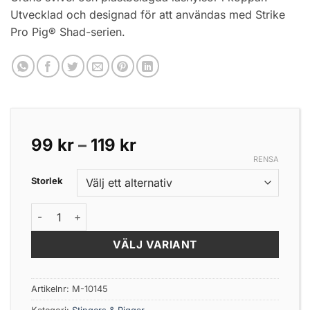
Utvecklad och designad för att användas med Strike
Pro Pig® Shad-serien.
Prisintervall:
99
kr
–
119
kr
99 kr
RENSA
till
Storlek
119 kr
CWC PRO UV Orange Stinger mängd
VÄLJ VARIANT
Artikelnr:
M-10145