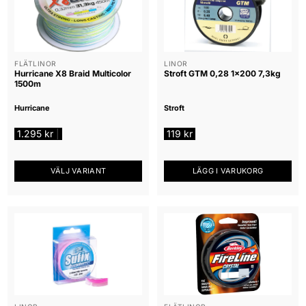
FLÄTLINOR
LINOR
Hurricane X8 Braid Multicolor
Stroft GTM 0,28 1×200 7,3kg
1500m
Hurricane
Stroft
1.295
kr
119
kr
|
VÄLJ VARIANT
LÄGG I VARUKORG
Den
här
produkten
har
flera
varianter.
De
olika
alternativen