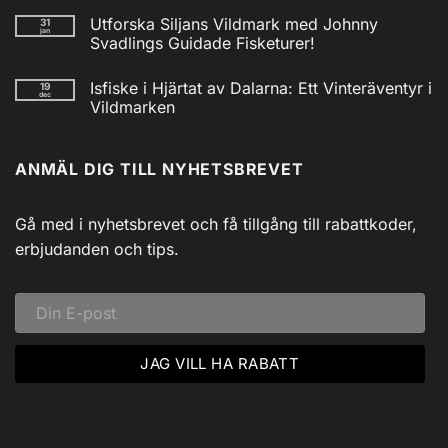
Inga
kommentarer
Utforska Siljans Vildmark med Johnny
31
till
jan
Nödradio
Svadlings Guidade Fisketurer!
Vev
/
Inga
Solcell
kommentarer
Isfiske i Hjärtat av Dalarna: Ett Vinteräventyr i
19
till
AM/FM
dec
Utforska
Powerbank
Vildmarken
Siljans
inkl
Vildmark
Inga
USB
med
kommentarer
till
Johnny
ANMÄL DIG TILL NYHETSBREVET
Isfiske
Svadlings
i
Guidade
Hjärtat
Fisketurer!
av
Dalarna:
Gå med i nyhetsbrevet och få tillgång till rabattkoder,
Ett
Vinteräventyr
erbjudanden och tips.
i
Vildmarken