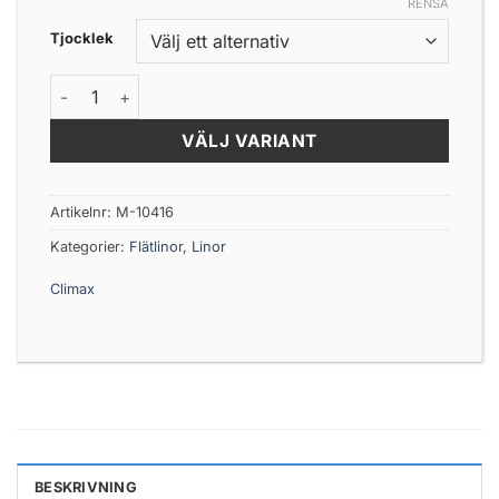
RENSA
Tjocklek
Climax U-light iBraid 135m Chartreuse Flätlina mängd
VÄLJ VARIANT
Artikelnr:
M-10416
Kategorier:
Flätlinor
,
Linor
Climax
BESKRIVNING