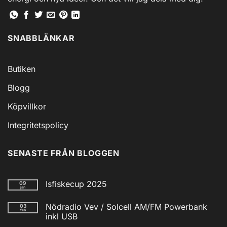
SNABBLÄNKAR
Butiken
Blogg
Köpvillkor
Integritetspolicy
SENASTE FRÅN BLOGGEN
Isfiskecup 2025
09
jan
Inga
kommentarer
Nödradio Vev / Solcell AM/FM Powerbank
03
till
feb
Isfiskecup
inkl USB
2025