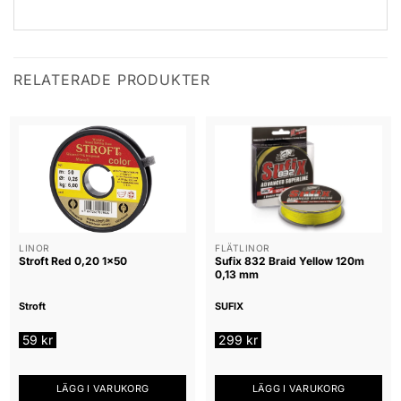
RELATERADE PRODUKTER
LINOR
FLÄTLINOR
Stroft Red 0,20 1×50
Sufix 832 Braid Yellow 120m
0,13 mm
Stroft
SUFIX
59
kr
299
kr
LÄGG I VARUKORG
LÄGG I VARUKORG