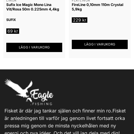
LINOR
FLÄTLINOR
Sufix Ice Magic Mono Lina
FireLine 0,10mm 110m Crystal
kan
Vit/Rosa 50m 0.225mm 4,4kg
5,9kg
väljas
på
229
kr
SUFIX
produktsidan
69
kr
LÄGG I VARUKORG
LÄGG I VARUKORG
Fisket är där jag tankar själen och finner min ro.Fisket
är anledningen till varför jag genom livet fortsatt orka
pressa mig genom de minsta nyckelhålen med ny
energi och nya idéer. Och det vill jag dela med dig!