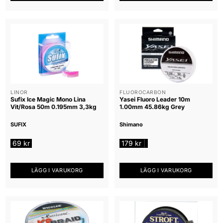
LINOR
FLUOROCARBON
Sufix Ice Magic Mono Lina
Yasei Fluoro Leader 10m
Vit/Rosa 50m 0.195mm 3,3kg
1.00mm 45.86kg Grey
SUFIX
Shimano
69
kr
179
kr
|
LÄGG I VARUKORG
LÄGG I VARUKORG