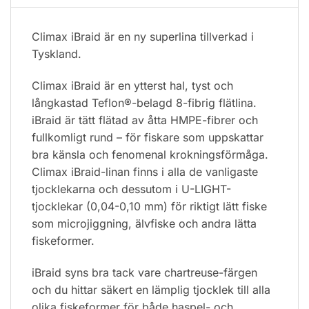
Climax iBraid är en ny superlina tillverkad i
Tyskland.
Climax iBraid är en ytterst hal, tyst och
långkastad Teflon®-belagd 8-fibrig flätlina.
iBraid är tätt flätad av åtta HMPE-fibrer och
fullkomligt rund – för fiskare som uppskattar
bra känsla och fenomenal krokningsförmåga.
Climax iBraid-linan finns i alla de vanligaste
tjocklekarna och dessutom i U-LIGHT-
tjocklekar (0,04-0,10 mm) för riktigt lätt fiske
som microjiggning, älvfiske och andra lätta
fiskeformer.
iBraid syns bra tack vare chartreuse-färgen
och du hittar säkert en lämplig tjocklek till alla
olika fiskeformer för både haspel- och