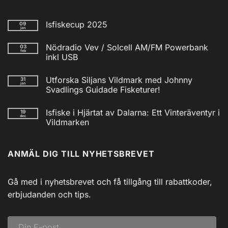
Isfiskecup 2025
09
jan
Inga
kommentarer
Nödradio Vev / Solcell AM/FM Powerbank
03
till
feb
Isfiskecup
inkl USB
2025
Inga
kommentarer
Utforska Siljans Vildmark med Johnny
31
till
jan
Nödradio
Svadlings Guidade Fisketurer!
Vev
/
Inga
Solcell
kommentarer
Isfiske i Hjärtat av Dalarna: Ett Vinteräventyr i
19
till
AM/FM
dec
Utforska
Powerbank
Vildmarken
Siljans
inkl
Vildmark
Inga
USB
med
kommentarer
till
Johnny
ANMÄL DIG TILL NYHETSBREVET
Isfiske
Svadlings
i
Guidade
Hjärtat
Fisketurer!
av
Dalarna:
Gå med i nyhetsbrevet och få tillgång till rabattkoder,
Ett
Vinteräventyr
erbjudanden och tips.
i
Vildmarken