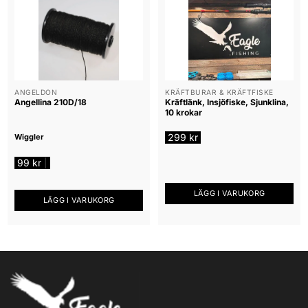
ANGELDON
KRÄFTBURAR & KRÄFTFISKE
Angellina 210D/18
Kräftlänk, Insjöfiske, Sjunklina,
10 krokar
299
kr
Wiggler
99
kr
|
LÄGG I VARUKORG
LÄGG I VARUKORG