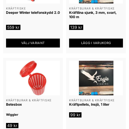
KRÄFTFISKE
KRÄFTBURAR & KRÄFTFISKE
Deeper Winter telefonskydd 2.0
Kräftlina sjunk, 3 mm, svart,
100 m
559
kr
139
kr
VÄLJ VARIANT
LÄGG I VARUKORG
Den
här
produkten
har
flera
varianter.
De
olika
alternativen
KRÄFTBURAR & KRÄFTFISKE
KRÄFTBURAR & KRÄFTFISKE
Betesbox
Kräftpellets, Insjö, 1 liter
kan
väljas
99
kr
Wiggler
på
produktsidan
49
kr