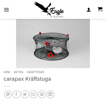
Skip
to
content
HEM
/
BETEN
/
KRÄFTFISKE
carapax Kräftstuga