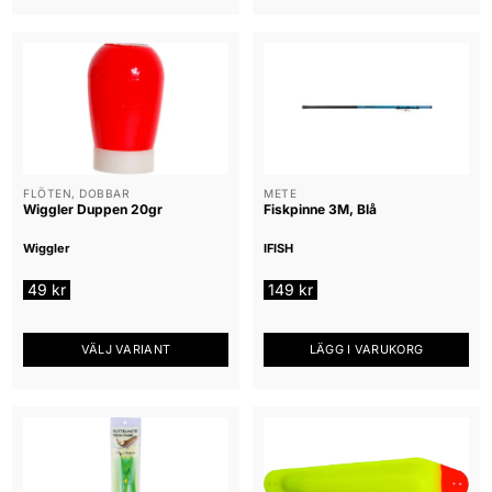
FLÖTEN, DOBBAR
METE
Wiggler Duppen 20gr
Fiskpinne 3M, Blå
Wiggler
IFISH
49
kr
149
kr
VÄLJ VARIANT
LÄGG I VARUKORG
Den
här
produkten
har
flera