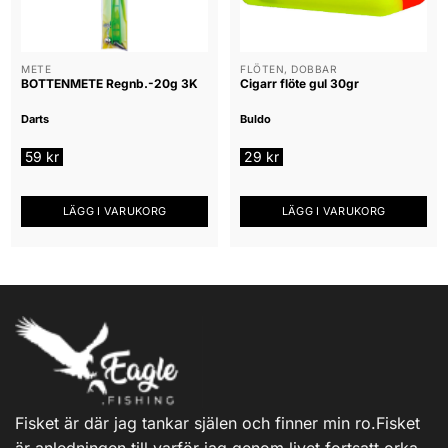
varianter.
De
olika
alternativen
METE
FLÖTEN, DOBBAR
BOTTENMETE Regnb.-20g 3K
Cigarr flöte gul 30gr
kan
väljas
Darts
Buldo
på
produktsidan
59
kr
29
kr
LÄGG I VARUKORG
LÄGG I VARUKORG
Fisket är där jag tankar själen och finner min ro.Fisket