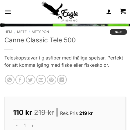
Skip
to
content
HEM
/
METE
/
METSPÖN
Sale!
Canne Classic Tele 500
Teleskopstavar i glasfiber med ihåliga spetsar. Perfekt
för att komma igång med fiske eller fiskeskolor.
110
kr
219
kr
|
Rek.Pris
219
kr
Canne Classic Tele 500 mängd