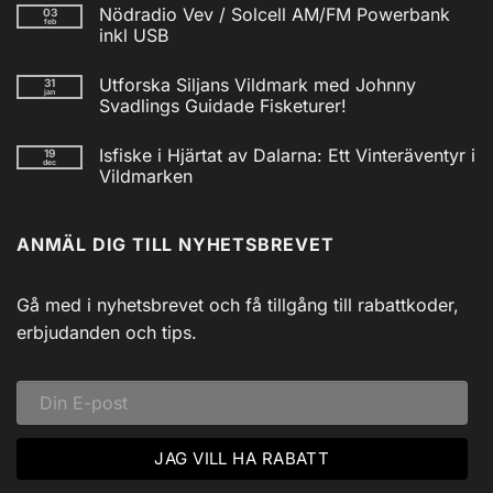
kommentarer
Nödradio Vev / Solcell AM/FM Powerbank
03
till
feb
Isfiskecup
inkl USB
2025
Inga
kommentarer
Utforska Siljans Vildmark med Johnny
31
till
jan
Nödradio
Svadlings Guidade Fisketurer!
Vev
/
Inga
Solcell
kommentarer
Isfiske i Hjärtat av Dalarna: Ett Vinteräventyr i
19
till
AM/FM
dec
Utforska
Powerbank
Vildmarken
Siljans
inkl
Vildmark
Inga
USB
med
kommentarer
till
Johnny
ANMÄL DIG TILL NYHETSBREVET
Isfiske
Svadlings
i
Guidade
Hjärtat
Fisketurer!
av
Dalarna:
Gå med i nyhetsbrevet och få tillgång till rabattkoder,
Ett
Vinteräventyr
erbjudanden och tips.
i
Vildmarken