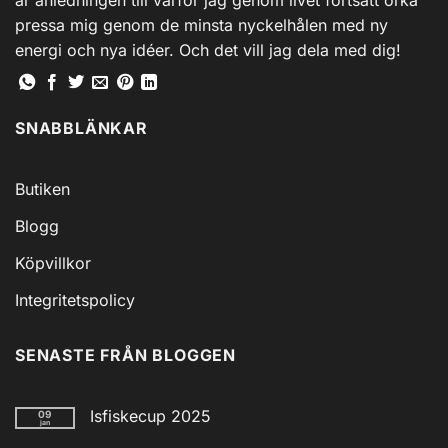
är anledningen till varför jag genom livet fortsatt orka
pressa mig genom de minsta nyckelhålen med ny
energi och nya idéer. Och det vill jag dela med dig!
SNABBLÄNKAR
Butiken
Blogg
Köpvillkor
Integritetspolicy
SENASTE FRÅN BLOGGEN
Isfiskecup 2025
09
jan
Inga