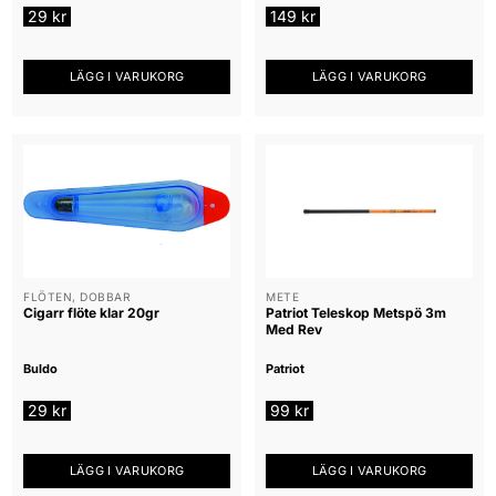
29
kr
149
kr
LÄGG I VARUKORG
LÄGG I VARUKORG
FLÖTEN, DOBBAR
METE
Cigarr flöte klar 20gr
Patriot Teleskop Metspö 3m
Med Rev
Buldo
Patriot
29
kr
99
kr
LÄGG I VARUKORG
LÄGG I VARUKORG