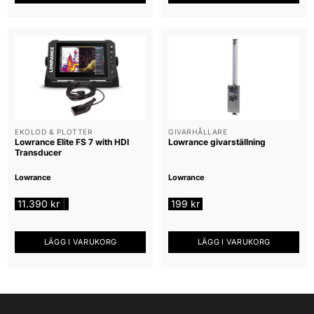
EKOLOD & PLOTTER
GIVARHÅLLARE
Lowrance Elite FS 7 with HDI
Lowrance givarställning
Transducer
Lowrance
Lowrance
11.390
kr
199
kr
|
LÄGG I VARUKORG
LÄGG I VARUKORG