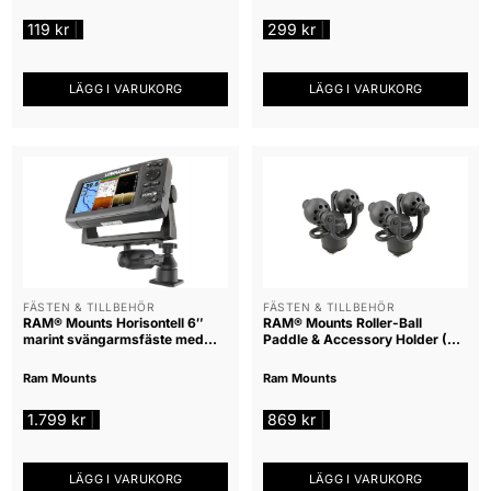
119
kr
299
kr
|
|
LÄGG I VARUKORG
LÄGG I VARUKORG
FÄSTEN & TILLBEHÖR
FÄSTEN & TILLBEHÖR
RAM® Mounts Horisontell 6″
RAM® Mounts Roller-Ball
marint svängarmsfäste med
Paddle & Accessory Holder (2-
vridbar kula (C-k
pack)
Ram Mounts
Ram Mounts
1.799
kr
869
kr
|
|
LÄGG I VARUKORG
LÄGG I VARUKORG