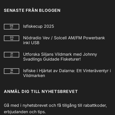
SENASTE FRÅN BLOGGEN
Isfiskecup 2025
09
jan
Inga
kommentarer
Nödradio Vev / Solcell AM/FM Powerbank
03
till
feb
Isfiskecup
inkl USB
2025
Inga
kommentarer
Utforska Siljans Vildmark med Johnny
31
till
jan
Nödradio
Svadlings Guidade Fisketurer!
Vev
/
Inga
Solcell
kommentarer
Isfiske i Hjärtat av Dalarna: Ett Vinteräventyr i
19
till
AM/FM
dec
Utforska
Powerbank
Vildmarken
Siljans
inkl
Vildmark
Inga
USB
med
kommentarer
till
Johnny
ANMÄL DIG TILL NYHETSBREVET
Isfiske
Svadlings
i
Guidade
Hjärtat
Fisketurer!
av
Dalarna:
Gå med i nyhetsbrevet och få tillgång till rabattkoder,
Ett
Vinteräventyr
erbjudanden och tips.
i