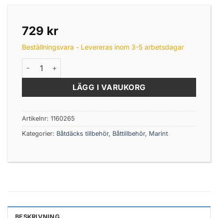
729
kr
Beställningsvara - Levereras inom 3-5 arbetsdagar
Båtshake trä 180cm mängd
LÄGG I VARUKORG
Artikelnr:
1160265
Kategorier:
Båtdäcks tillbehör
,
Båttillbehör
,
Marint
BESKRIVNING