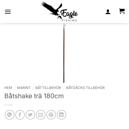
Skip
to
content
HEM
/
MARINT
/
BÅTTILLBEHÖR
/
BÅTDÄCKS TILLBEHÖR
Båtshake trä 180cm