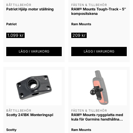
BÅTTILLBEHÖR
FÄSTEN & TILLBEHÖR
Patriot Hjälp motor ställning
RAM® Mounts Tough-Track – 5″
kompositskena
Patriot
Ram Mounts
1.099
kr
209
kr
LÄGG I VARUKORG
LÄGG I VARUKORG
BÅTTILLBEHÖR
FÄSTEN & TILLBEHÖR
Scotty 241BK Monteringspl
RAM® Mounts ryggplatta med
kula för Garmins handhållna
enheter (B-kula
Scotty
Ram Mounts