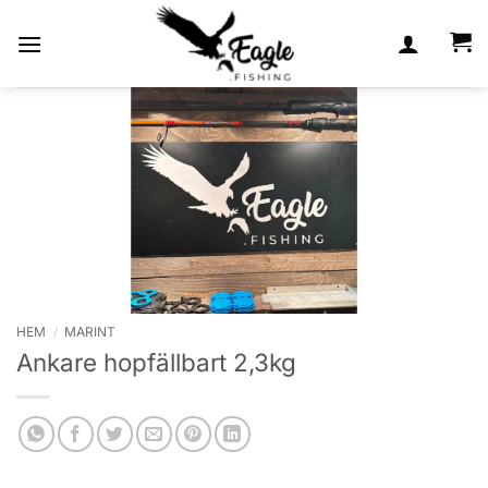
Skip
to
content
HEM
/
MARINT
Ankare hopfällbart 2,3kg