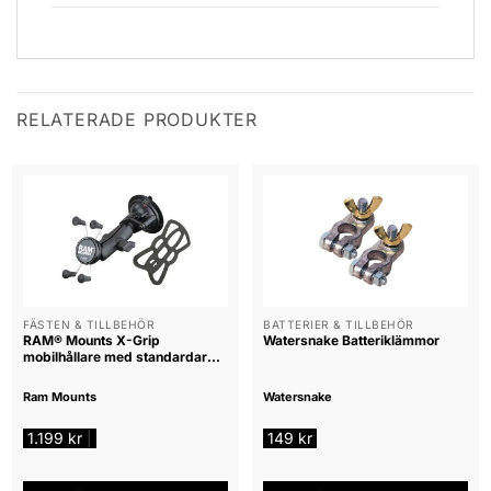
RELATERADE PRODUKTER
FÄSTEN & TILLBEHÖR
BATTERIER & TILLBEHÖR
RAM® Mounts X-Grip
Watersnake Batteriklämmor
mobilhållare med standardarm
och RAM Twist-Lock sugk
Ram Mounts
Watersnake
1.199
kr
149
kr
|