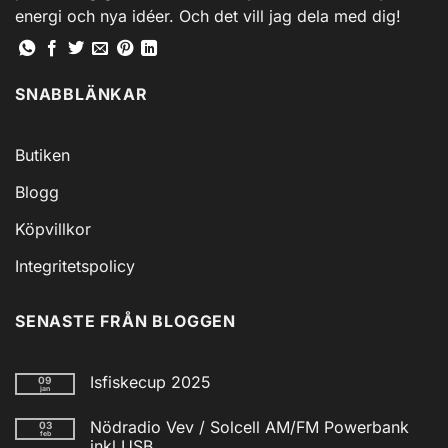
energi och nya idéer. Och det vill jag dela med dig!
SNABBLÄNKAR
Butiken
Blogg
Köpvillkor
Integritetspolicy
SENASTE FRÅN BLOGGEN
Isfiskecup 2025
09
jan
Inga
kommentarer
Nödradio Vev / Solcell AM/FM Powerbank
03
till
feb
Isfiskecup
inkl USB