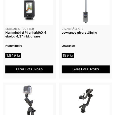
EKOLOD & PLOTTER
GIVARHÅLLARE
Humminbird PiranhaMAX 4
Lowrance givarställning
ekolod 4,3” inkl. givare
Humminbird
Lowrance
1.849
kr
199
kr
LÄGG I VARUKORG
LÄGG I VARUKORG