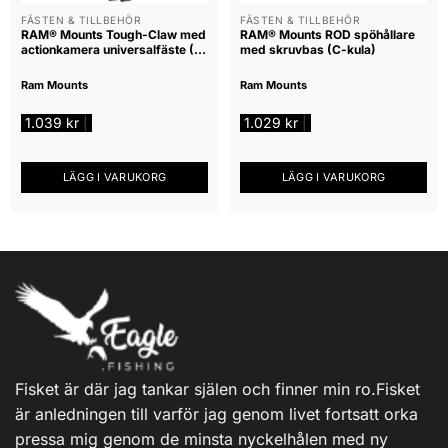
FÄSTEN & TILLBEHÖR
FÄSTEN & TILLBEHÖR
RAM® Mounts Tough-Claw med
RAM® Mounts ROD spöhållare
actionkamera universalfäste (B-
med skruvbas (C-kula)
kula)
Ram Mounts
Ram Mounts
1.039
kr
1.029
kr
|
|
LÄGG I VARUKORG
LÄGG I VARUKORG
Fisket är där jag tankar själen och finner min ro.Fisket
är anledningen till varför jag genom livet fortsatt orka
pressa mig genom de minsta nyckelhålen med ny