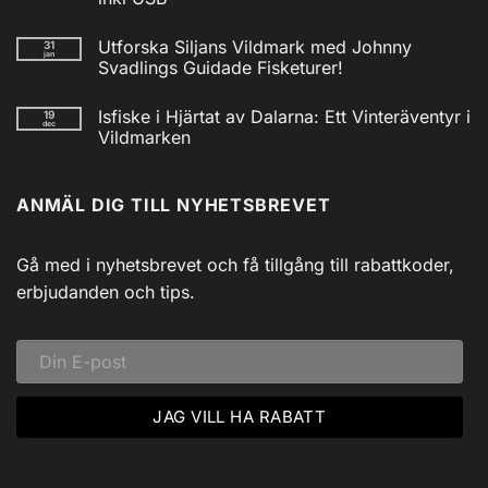
2025
Inga
kommentarer
Utforska Siljans Vildmark med Johnny
31
till
jan
Nödradio
Svadlings Guidade Fisketurer!
Vev
/
Inga
Solcell
kommentarer
Isfiske i Hjärtat av Dalarna: Ett Vinteräventyr i
19
till
AM/FM
dec
Utforska
Powerbank
Vildmarken
Siljans
inkl
Vildmark
Inga
USB
med
kommentarer
till
Johnny
ANMÄL DIG TILL NYHETSBREVET
Isfiske
Svadlings
i
Guidade
Hjärtat
Fisketurer!
av
Dalarna:
Gå med i nyhetsbrevet och få tillgång till rabattkoder,
Ett
Vinteräventyr
erbjudanden och tips.
i
Vildmarken