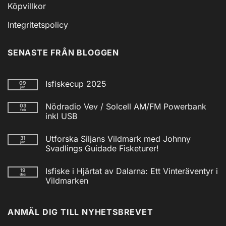
Köpvillkor
Integritetspolicy
SENASTE FRÅN BLOGGEN
Isfiskecup 2025
09
jan
Inga
kommentarer
Nödradio Vev / Solcell AM/FM Powerbank
03
till
feb
Isfiskecup
inkl USB
2025
Inga
kommentarer
Utforska Siljans Vildmark med Johnny
31
till
jan
Nödradio
Svadlings Guidade Fisketurer!
Vev
/
Inga
Solcell
kommentarer
Isfiske i Hjärtat av Dalarna: Ett Vinteräventyr i
19
till
AM/FM
dec
Utforska
Powerbank
Vildmarken
Siljans
inkl
Vildmark
Inga
USB
med
kommentarer
till
Johnny
ANMÄL DIG TILL NYHETSBREVET
Isfiske
Svadlings
i
Guidade
Hjärtat
Fisketurer!