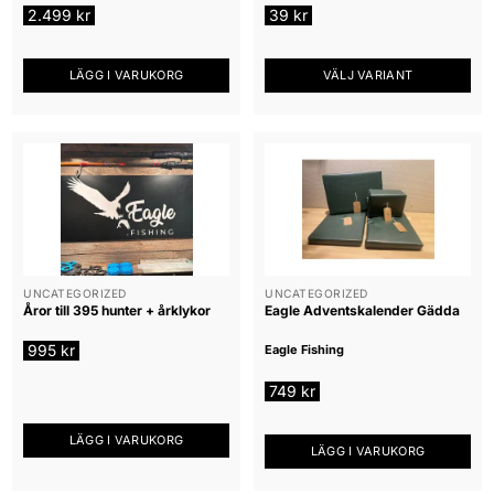
2.499
kr
39
kr
LÄGG I VARUKORG
VÄLJ VARIANT
Den
här
produkten
har
flera
varianter.
De
olika
alternativen
UNCATEGORIZED
UNCATEGORIZED
Åror till 395 hunter + årklykor
Eagle Adventskalender Gädda
kan
väljas
995
kr
Eagle Fishing
på
produktsidan
749
kr
LÄGG I VARUKORG
LÄGG I VARUKORG