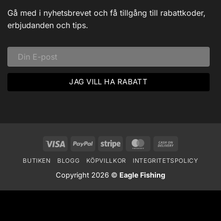
av
Dalarna:
Gå med i nyhetsbrevet och få tillgång till rabattkoder,
Ett
Vinteräventyr
erbjudanden och tips.
i
Vildmarken
Visa
PayPal
Stripe
MasterCard
Cash
On
BUTIKEN
BLOGG
KÖPVILLKOR
INTEGRITETSPOLICY
Delivery
Copyright 2026 ©
Eagle Fishing