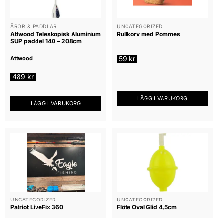
De
olika
alternativen
ÅROR & PADDLAR
UNCATEGORIZED
Attwood Teleskopisk Aluminium
Rullkorv med Pommes
kan
SUP paddel 140 – 208cm
väljas
på
59
kr
Attwood
produktsidan
489
kr
LÄGG I VARUKORG
LÄGG I VARUKORG
UNCATEGORIZED
UNCATEGORIZED
Patriot LiveFix 360
Flöte Oval Glid 4,5cm