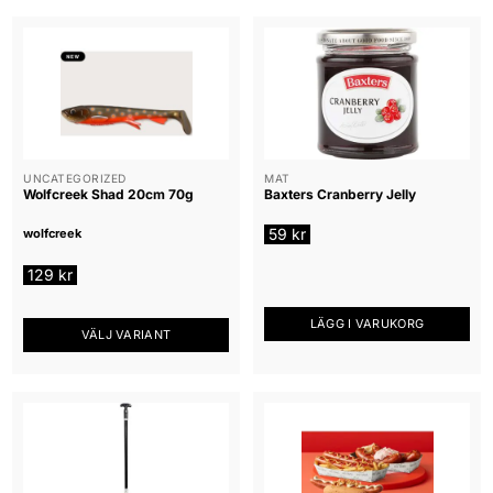
UNCATEGORIZED
MAT
Wolfcreek Shad 20cm 70g
Baxters Cranberry Jelly
59
kr
wolfcreek
129
kr
LÄGG I VARUKORG
VÄLJ VARIANT
Den
här
produkten
har
flera
varianter.