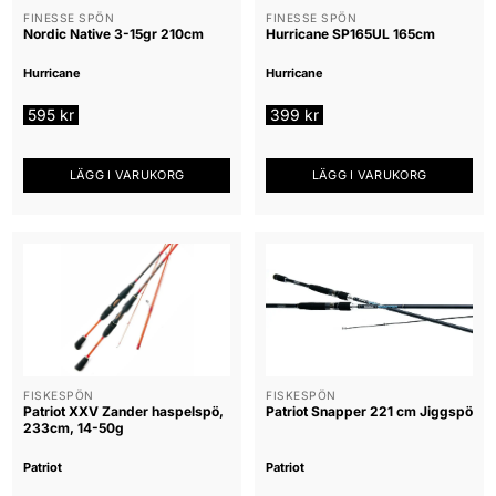
FINESSE SPÖN
FINESSE SPÖN
Nordic Native 3-15gr 210cm
Hurricane SP165UL 165cm
Hurricane
Hurricane
595
kr
399
kr
LÄGG I VARUKORG
LÄGG I VARUKORG
FISKESPÖN
FISKESPÖN
Patriot XXV Zander haspelspö,
Patriot Snapper 221 cm Jiggspö
233cm, 14-50g
Patriot
Patriot