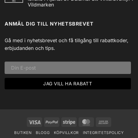
dec
Utforska
Powerbank
Vildmarken
Siljans
inkl
Vildmark
Inga
USB
med
kommentarer
till
Johnny
ANMÄL DIG TILL NYHETSBREVET
Isfiske
Svadlings
i
Guidade
Hjärtat
Fisketurer!
av
Dalarna:
Gå med i nyhetsbrevet och få tillgång till rabattkoder,
Ett
Vinteräventyr
erbjudanden och tips.
i
Vildmarken
Visa
PayPal
Stripe
MasterCard
Cash
On
BUTIKEN
BLOGG
KÖPVILLKOR
INTEGRITETSPOLICY
Delivery