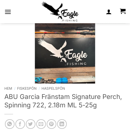
Skip
to
content
HEM
/
FISKESPÖN
/
HASPELSPÖN
ABU Garcia Fränstam Signature Perch,
Spinning 722, 2.18m ML 5-25g