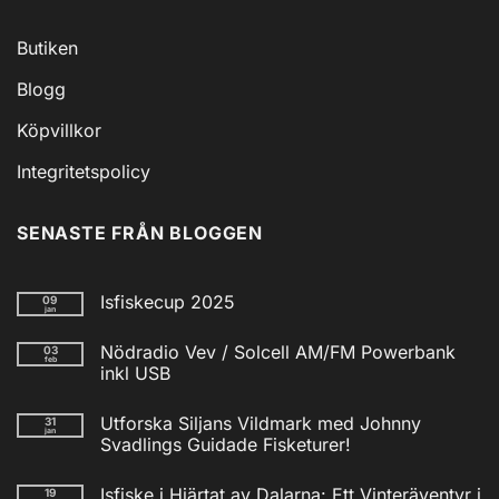
Butiken
Blogg
Köpvillkor
Integritetspolicy
SENASTE FRÅN BLOGGEN
Isfiskecup 2025
09
jan
Inga
kommentarer
Nödradio Vev / Solcell AM/FM Powerbank
03
till
feb
Isfiskecup
inkl USB
2025
Inga
kommentarer
Utforska Siljans Vildmark med Johnny
31
till
jan
Nödradio
Svadlings Guidade Fisketurer!
Vev
/
Inga
Solcell
kommentarer
Isfiske i Hjärtat av Dalarna: Ett Vinteräventyr i
19
till
AM/FM