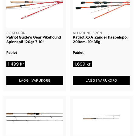
FISKESPÖN
ALLROUND SPÖN
Patriot Guide’s Gear Pikehound
Patriot XXV Zander haspelspö,
Spinnspö 120gr 7’10”
209cm, 10-35g
Patriot
Patriot
1.499
kr
1.699
kr
LÄGG I VARUKORG
LÄGG I VARUKORG