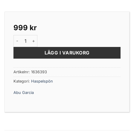
999
kr
ABU Garcia Fränstam Signature Perch, Spinning 722, 2.
LÄGG I VARUKORG
Artikelnr:
1636393
Kategori:
Haspelspön
Abu Garcia