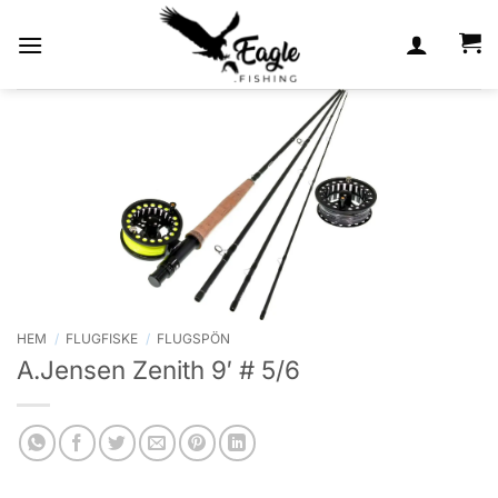
Skip
to
content
HEM
/
FLUGFISKE
/
FLUGSPÖN
A.Jensen Zenith 9′ # 5/6