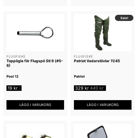
Sale!
FLUGFISKE
FLUGFISKE
Toppögla för Flugspö Stl 6 (#5-
Patriot Vadarstövlar 11/45
6)
Pool 12
Patriot
19
kr
329
kr
449
kr
|
LÄGG I VARUKORG
LÄGG I VARUKORG