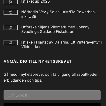
Isfiskecup 2025
09
jan
Inga
kommentarer
Nödradio Vev / Solcell AM/FM Powerbank
03
till
feb
Isfiskecup
inkl USB
2025
Inga
kommentarer
Utforska Siljans Vildmark med Johnny
31
till
jan
Nödradio
Svadlings Guidade Fisketurer!
Vev
/
Inga
Solcell
kommentarer
Isfiske i Hjärtat av Dalarna: Ett Vinteräventyr i
19
till
AM/FM
dec
Utforska
Powerbank
Vildmarken
Siljans
inkl
Vildmark
Inga
USB
med
kommentarer
till
Johnny
ANMÄL DIG TILL NYHETSBREVET
Isfiske
Svadlings
i
Guidade
Hjärtat
Fisketurer!
av
Dalarna:
Gå med i nyhetsbrevet och få tillgång till rabattkoder,
Ett
Vinteräventyr
erbjudanden och tips.
i
Vildmarken