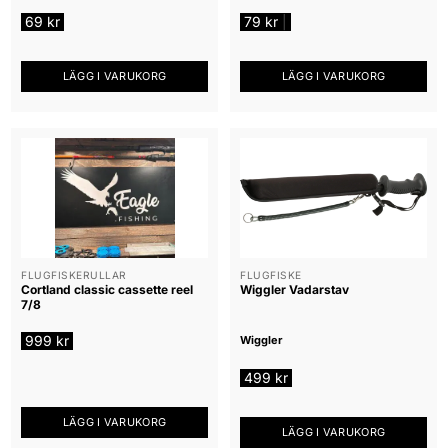
69
kr
79
kr
|
LÄGG I VARUKORG
LÄGG I VARUKORG
FLUGFISKERULLAR
FLUGFISKE
Cortland classic cassette reel
Wiggler Vadarstav
7/8
999
kr
Wiggler
499
kr
LÄGG I VARUKORG
LÄGG I VARUKORG