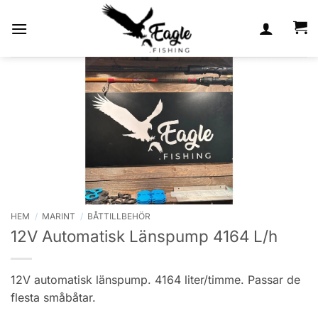
Skip
to
content
HEM
/
MARINT
/
BÅTTILLBEHÖR
12V Automatisk Länspump 4164 L/h
12V automatisk länspump. 4164 liter/timme. Passar de
flesta småbåtar.