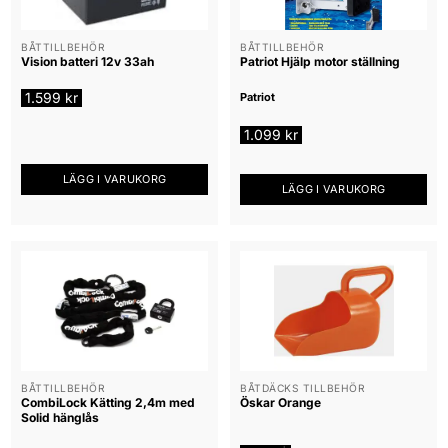
BÅTTILLBEHÖR
BÅTTILLBEHÖR
Vision batteri 12v 33ah
Patriot Hjälp motor ställning
1.599
kr
Patriot
1.099
kr
LÄGG I VARUKORG
LÄGG I VARUKORG
BÅTTILLBEHÖR
BÅTDÄCKS TILLBEHÖR
CombiLock Kätting 2,4m med
Öskar Orange
Solid hänglås