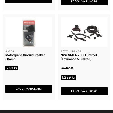
LÄGG I VARUKORG
BÅTAR
BÅTTILLBEHÖR
Motorguide Circuit Breaker
N2K NMEA 2000 Startkit
50amp
(Lowrance & Simrad)
249
kr
Lowrance
1.299
kr
LÄGG I VARUKORG
LÄGG I VARUKORG