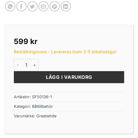
599
kr
Beställningsvara - Levereras inom 3-5 arbetsdagar
12V Automatisk Länspump 4164 L/h mängd
LÄGG I VARUKORG
Artikelnr:
SF50136-1
Kategori:
Båttillbehör
Varumärke:
Greatwhite