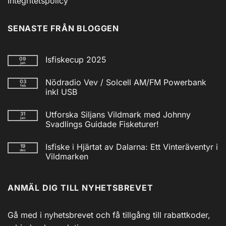
Integritetspolicy
SENASTE FRÅN BLOGGEN
Isfiskecup 2025
09
jan
Inga
kommentarer
Nödradio Vev / Solcell AM/FM Powerbank
03
till
feb
Isfiskecup
inkl USB
2025
Inga
kommentarer
Utforska Siljans Vildmark med Johnny
31
till
jan
Nödradio
Svadlings Guidade Fisketurer!
Vev
/
Inga
Solcell
kommentarer
Isfiske i Hjärtat av Dalarna: Ett Vinteräventyr i
19
till
AM/FM
dec
Utforska
Powerbank
Vildmarken
Siljans
inkl
Vildmark
Inga
USB
med
kommentarer
till
Johnny
ANMÄL DIG TILL NYHETSBREVET
Isfiske
Svadlings
i
Guidade
Hjärtat
Fisketurer!
av
Dalarna:
Gå med i nyhetsbrevet och få tillgång till rabattkoder,
Ett
Vinteräventyr