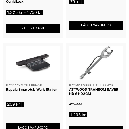
79
kr
|
CombiLock
Prisintervall:
1.325
kr
1.750
kr
–
1.325 kr
till
1.750 kr
LÄGG I VARUKORG
VÄLJ VARIANT
Den
här
produkten
har
flera
varianter.
De
olika
alternativen
BÅTDÄCKS TILLBEHÖR
BÅTMOTORER & TILLBEHÖR
Rapala SmartHub Work Station
ATTWOOD TRANSOM SAVER
kan
HD 61-92CM
väljas
på
209
kr
|
Attwood
produktsidan
1.295
kr
LÄGG I VARUKORG