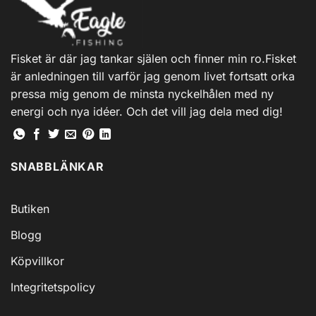
varianter.
De
olika
alternativen
Fisket är där jag tankar själen och finner min ro.Fisket
kan
är anledningen till varför jag genom livet fortsatt orka
väljas
på
pressa mig genom de minsta nyckelhålen med ny
produktsidan
energi och nya idéer. Och det vill jag dela med dig!
SNABBLÄNKAR
Butiken
Blogg
Köpvillkor
Integritetspolicy