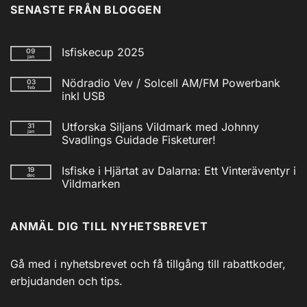
SENASTE FRÅN BLOGGEN
Isfiskecup 2025
09
jan
Inga
kommentarer
Nödradio Vev / Solcell AM/FM Powerbank
03
till
feb
Isfiskecup
inkl USB
2025
Inga
kommentarer
Utforska Siljans Vildmark med Johnny
31
till
jan
Nödradio
Svadlings Guidade Fisketurer!
Vev
/
Inga
Solcell
kommentarer
Isfiske i Hjärtat av Dalarna: Ett Vinteräventyr i
19
till
AM/FM
dec
Utforska
Powerbank
Vildmarken
Siljans
inkl
Vildmark
Inga
USB
med
kommentarer
till
Johnny
ANMÄL DIG TILL NYHETSBREVET
Isfiske
Svadlings
i
Guidade
Hjärtat
Fisketurer!
av
Dalarna:
Gå med i nyhetsbrevet och få tillgång till rabattkoder,
Ett
Vinteräventyr
erbjudanden och tips.
i
Vildmarken