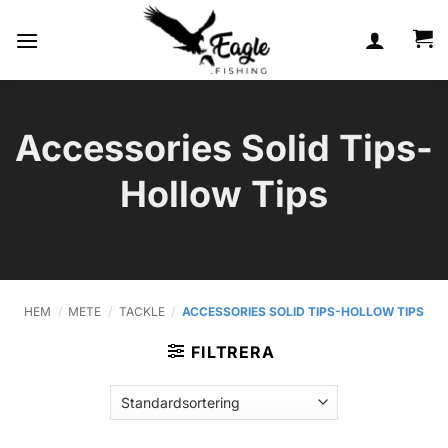
Skip
to
content
Accessories Solid Tips-
Hollow Tips
HEM
/
METE
/
TACKLE
/
ACCESSORIES SOLID TIPS-HOLLOW TIPS
FILTRERA