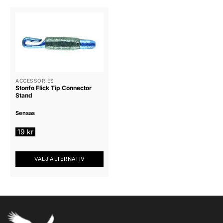
ACCESSORIES
Stonfo Flick Tip Connector
Stand
Sensas
19
kr
VÄLJ ALTERNATIV
Den
här
produkten
har
flera